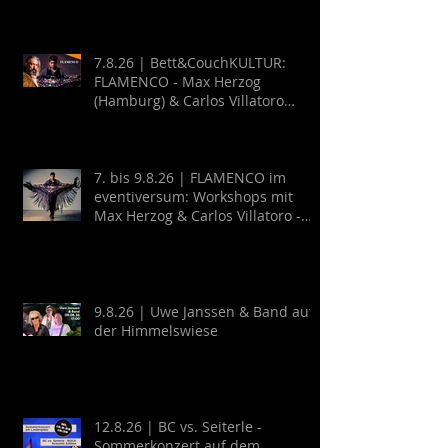
7.8.26 | Bett&CouchKULTUR:
FLAMENCO - Max Herzog
(Hamburg) & Carlos Villatoro
(Mexico)
7. bis 9.8.26 | FLAMENCO im
eventiversum: Workshops mit
Max Herzog & Carlos Villatoro -
Guitarra y Baile
9.8.26 | Uwe Janssen & Band auf
der Himmelswiese
12.8.26 | BC vs. Seiterle -
Sommerkonzert auf dem