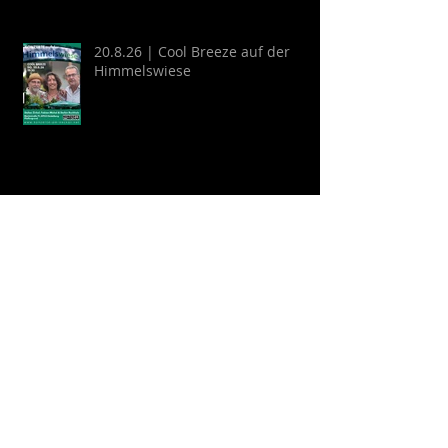
20.8.26 | Cool Breeze auf der
Himmelswiese
22.8.26 | Schlosshofkonzert:
GYPSY KINKS - Una Noche
Española
Archive
August 2026
(2)
2 Beiträge
Juli 2026
(9)
9 Beiträge
April 2026
(6)
6 Beiträge
März 2026
(13)
13 Beiträge
Februar 2026
(16)
16 Beiträge