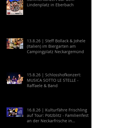
Lindenplatz in Eberbach
13.8.26 | Steff Bollack & Johele
(Italien) im Biergarten am
Campingplatz Neckargemünd
15.8.26 | Schlosshofkonzert:
MUSICA SOTTO LE STELLE -
Raffaele & Band
16.8.26 | Kulturfähre Frischling
auf Tour: Potzblitz - Familienfest
an der Neckarfrische in
Neckargemünd