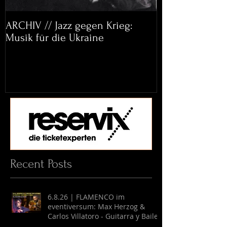
ARCHIV // Jazz gegen Krieg:
Archiv: Bett&
Musik für die Ukraine
Helena Paul & 
Recent Posts
6.8.26 | FLAMENCO im
eventiversum: Max Herzog &
Carlos Villatoro - Guitarra y Baile