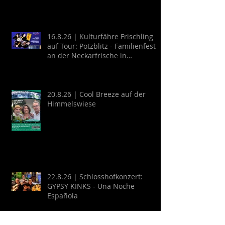
16.8.26 | Kulturfähre Frischling
auf Tour: Potzblitz - Familienfest
an der Neckarfrische in
Neckargemünd
20.8.26 | Cool Breeze auf der
Himmelswiese
22.8.26 | Schlosshofkonzert:
GYPSY KINKS - Una Noche
Española