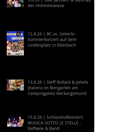
der Himmelswiese
12.8.26 | BC vs. Seiterle -
Sommerkonzert auf dem
Lindenplatz in Eberbach
13.8.26 | Steff Bollack & Johele
(Italien) im Biergarten am
Campingplatz Neckargemünd
15.8.26 | Schlosshofkonzert:
MUSICA SOTTO LE STELLE -
Raffaele & Band