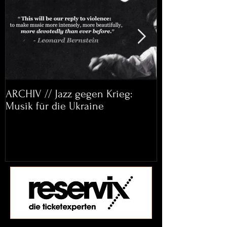
ARCHIV // Jazz gegen Krieg:
Archiv: Bett&
Musik für die Ukraine
Helena Paul & 