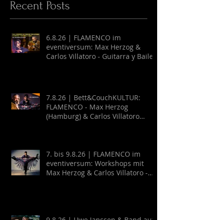
Recent Posts
6.8.26 | FLAMENCO im
eventiversum: Max Herzog &
Carlos Villatoro - Guitarra y Baile
7.8.26 | Bett&CouchKULTUR:
FLAMENCO - Max Herzog
(Hamburg) & Carlos Villatoro
(Mexico)
7. bis 9.8.26 | FLAMENCO im
eventiversum: Workshops mit
Max Herzog & Carlos Villatoro -
Guitarra y Baile
9.8.26 | Uwe Janssen & Band auf