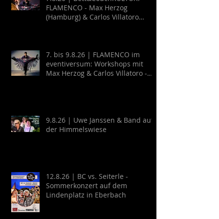
FLAMENCO - Max Herzog
(Hamburg) & Carlos Villatoro
(Mexico)
7. bis 9.8.26 | FLAMENCO im
eventiversum: Workshops mit
Max Herzog & Carlos Villatoro -
Guitarra y Baile
9.8.26 | Uwe Janssen & Band auf
der Himmelswiese
12.8.26 | BC vs. Seiterle -
Sommerkonzert auf dem
Lindenplatz in Eberbach