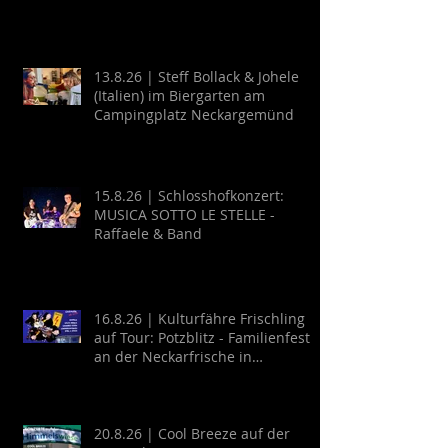
13.8.26 | Steff Bollack & Johele
(Italien) im Biergarten am
Campingplatz Neckargemünd
15.8.26 | Schlosshofkonzert:
MUSICA SOTTO LE STELLE -
Raffaele & Band
16.8.26 | Kulturfähre Frischling
auf Tour: Potzblitz - Familienfest
an der Neckarfrische in
Neckargemünd
20.8.26 | Cool Breeze auf der