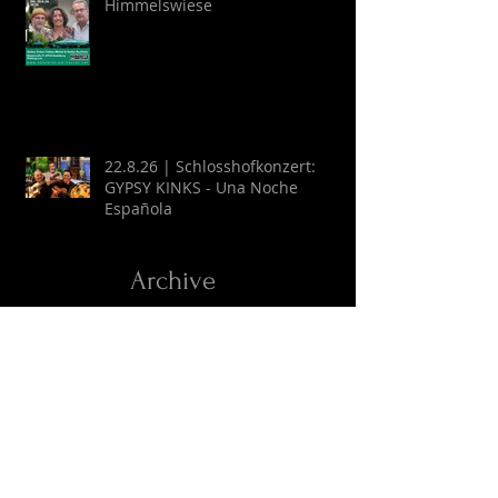
Himmelswiese
22.8.26 | Schlosshofkonzert:
GYPSY KINKS - Una Noche
Española
Archive
August 2026
(2)
2 Beiträge
Juli 2026
(9)
9 Beiträge
April 2026
(6)
6 Beiträge
März 2026
(13)
13 Beiträge
Februar 2026
(16)
16 Beiträge
Oktober 2025
(1)
1 Beitrag
September 2025
(2)
2 Beiträge
Juli 2025
(3)
3 Beiträge