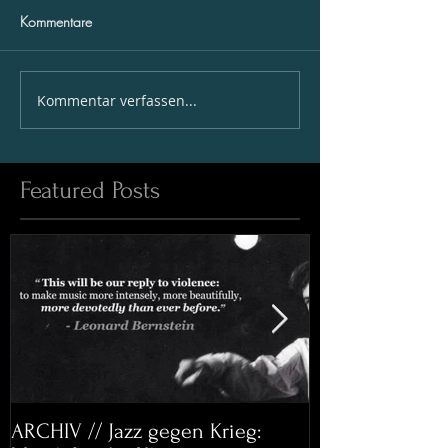
Kommentare
Kommentar verfassen...
Featured Posts
ARCHIV // Jazz gegen Krieg:
Archiv: Bett&