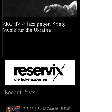
ARCHIV // Jazz gegen Krieg:
Archiv: Bett&
Musik für die Ukraine
Helena Paul & 
Recent Posts
7.8.26 | Bett&CouchKULTUR: