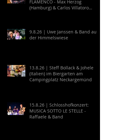
FLAMENCO - Max Herzog
(Hamburg) & Carlos Villatoro
(Mexico)
9.8.26 | Uwe Janssen & Band auf
der Himmelswiese
13.8.26 | Steff Bollack & Johele
(Italien) im Biergarten am
Campingplatz Neckargemünd
15.8.26 | Schlosshofkonzert:
MUSICA SOTTO LE STELLE -
Raffaele & Band