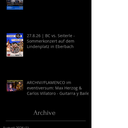
27.8.26 | BC vs. Seiterle -
Sommerkonzert auf dem
Lindenplatz in Eberbach
ARCHIV//FLAMENCO im
eventiversum: Max Herzog &
Carlos Villatoro - Guitarra y Baile
Archive
August 2026
(1)
1 Beitrag