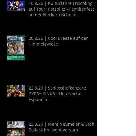
16.8.26 | Kulturfähre Frischling
auf Tour: Potzblitz - Familienfest
an der Neckarfrische in
Neckargemünd
20.8.26 | Cool Breeze auf der
Himmelswiese
22.8.26 | Schlosshofkonzert:
GYPSY KINKS - Una Noche
Española
23.8.26 | Mani Neumeier & Steff
Bollack im eventiversum