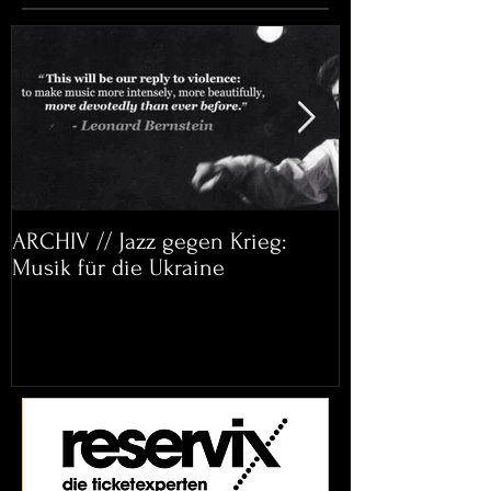
ARCHIV // Jazz gegen Krieg:
Archiv: Bett&
Musik für die Ukraine
Helena Paul & 