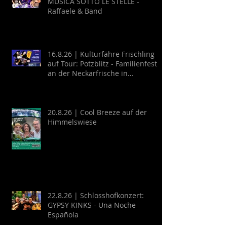
MUSICA SOTTO LE STELLE -
Raffaele & Band
16.8.26 | Kulturfähre Frischling
auf Tour: Potzblitz - Familienfest
an der Neckarfrische in
Neckargemünd
20.8.26 | Cool Breeze auf der
Himmelswiese
22.8.26 | Schlosshofkonzert:
GYPSY KINKS - Una Noche
Española