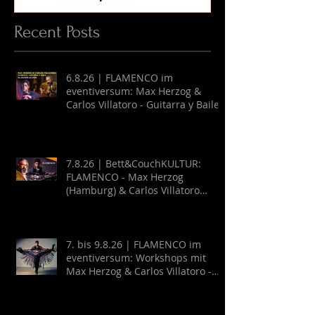
Recent Posts
6.8.26 | FLAMENCO im
eventiversum: Max Herzog &
Carlos Villatoro - Guitarra y Baile
7.8.26 | Bett&CouchKULTUR:
FLAMENCO - Max Herzog
(Hamburg) & Carlos Villatoro
(Mexico)
7. bis 9.8.26 | FLAMENCO im
eventiversum: Workshops mit
Max Herzog & Carlos Villatoro -
Guitarra y Baile