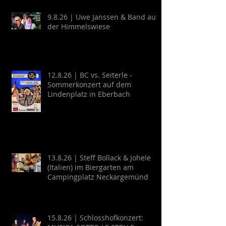
9.8.26 | Uwe Janssen & Band auf
der Himmelswiese
12.8.26 | BC vs. Seiterle -
Sommerkonzert auf dem
Lindenplatz in Eberbach
13.8.26 | Steff Bollack & Johele
(Italien) im Biergarten am
Campingplatz Neckargemünd
15.8.26 | Schlosshofkonzert: