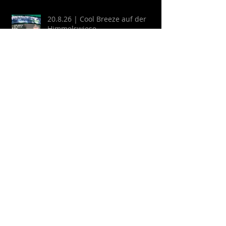
20.8.26 | Cool Breeze auf der
Himmelswiese
22.8.26 | Schlosshofkonzert:
GYPSY KINKS - Una Noche
Española
Archive
August 2026
(2)
2 Beiträge
Juli 2026
(9)
9 Beiträge
April 2026
(6)
6 Beiträge
März 2026
(13)
13 Beiträge
Februar 2026
(16)
16 Beiträge