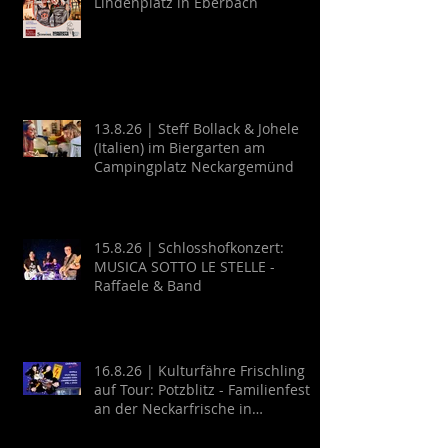
Lindenplatz in Eberbach
13.8.26 | Steff Bollack & Johele
(Italien) im Biergarten am
Campingplatz Neckargemünd
15.8.26 | Schlosshofkonzert:
MUSICA SOTTO LE STELLE -
Raffaele & Band
16.8.26 | Kulturfähre Frischling
auf Tour: Potzblitz - Familienfest
an der Neckarfrische in
Neckargemünd