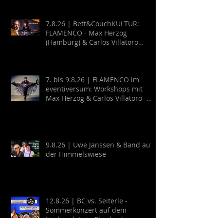
7.8.26 | Bett&CouchKULTUR:
FLAMENCO - Max Herzog
(Hamburg) & Carlos Villatoro
(Mexico)
7. bis 9.8.26 | FLAMENCO im
eventiversum: Workshops mit
Max Herzog & Carlos Villatoro -
Guitarra y Baile
9.8.26 | Uwe Janssen & Band auf
der Himmelswiese
12.8.26 | BC vs. Seiterle -
Sommerkonzert auf dem