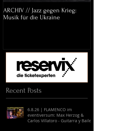
ARCHIV // Jazz gegen Krieg:
Archiv: Bett&
Musik für die Ukraine
Helena Paul & 
Recent Posts
6.8.26 | FLAMENCO im
eventiversum: Max Herzog &
Carlos Villatoro - Guitarra y Baile