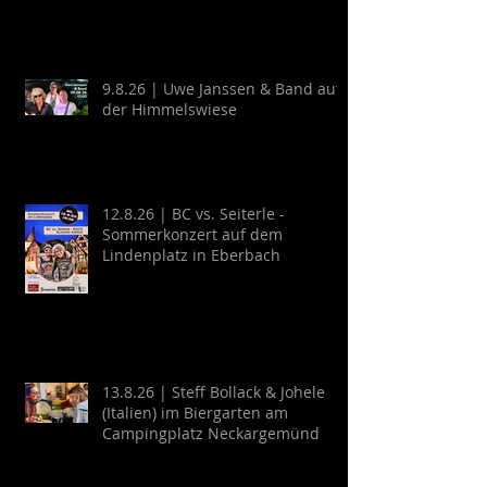
Guitarra y Baile
9.8.26 | Uwe Janssen & Band auf
der Himmelswiese
12.8.26 | BC vs. Seiterle -
Sommerkonzert auf dem
Lindenplatz in Eberbach
13.8.26 | Steff Bollack & Johele
(Italien) im Biergarten am
Campingplatz Neckargemünd