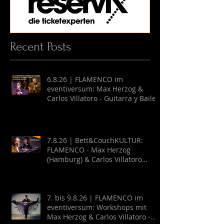
Recent Posts
6.8.26 | FLAMENCO im
eventiversum: Max Herzog &
Carlos Villatoro - Guitarra y Baile
7.8.26 | Bett&CouchKULTUR:
FLAMENCO - Max Herzog
(Hamburg) & Carlos Villatoro
(Mexico)
7. bis 9.8.26 | FLAMENCO im
eventiversum: Workshops mit
Max Herzog & Carlos Villatoro -