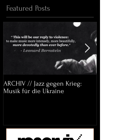
Featured Posts
ARCHIV // Jazz gegen Krieg:
Archiv: Bett&
Musik für die Ukraine
Helena Paul & 