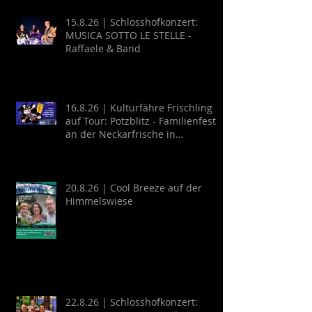
15.8.26 | Schlosshofkonzert:
MUSICA SOTTO LE STELLE -
Raffaele & Band
16.8.26 | Kulturfähre Frischling
auf Tour: Potzblitz - Familienfest
an der Neckarfrische in
Neckargemünd
20.8.26 | Cool Breeze auf der
Himmelswiese
22.8.26 | Schlosshofkonzert: