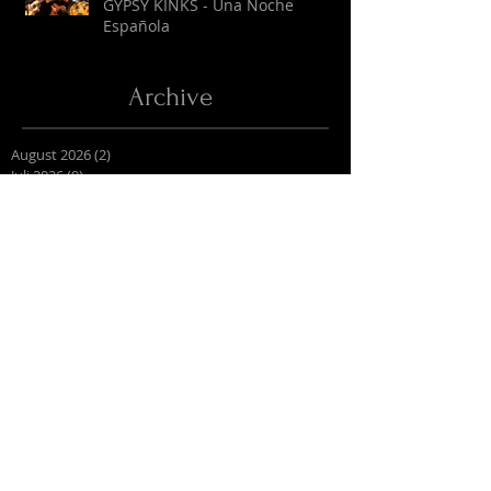
GYPSY KINKS - Una Noche
Española
Archive
August 2026
(2)
2 Beiträge
Juli 2026
(9)
9 Beiträge
April 2026
(6)
6 Beiträge
März 2026
(13)
13 Beiträge
Februar 2026
(16)
16 Beiträge
Oktober 2025
(1)
1 Beitrag
September 2025
(2)
2 Beiträge
Juli 2025
(3)
3 Beiträge
Juni 2025
(27)
27 Beiträge
Mai 2025
(16)
16 Beiträge
April 2025
(6)
6 Beiträge
März 2025
(9)
9 Beiträge
Februar 2025
(4)
4 Beiträge
Januar 2025
(4)
4 Beiträge
Dezember 2024
(7)
7 Beiträge
November 2024
(10)
10 Beiträge
Oktober 2024
(2)
2 Beiträge