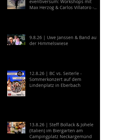
eventiversum: Workshops mit
Max Herzog & Carlos Villatoro -
Guitarra y Baile
9.8.26 | Uwe Janssen & Band auf
der Himmelswiese
12.8.26 | BC vs. Seiterle -
Sommerkonzert auf dem
Lindenplatz in Eberbach
13.8.26 | Steff Bollack & Johele
(Italien) im Biergarten am
Campingplatz Neckargemünd