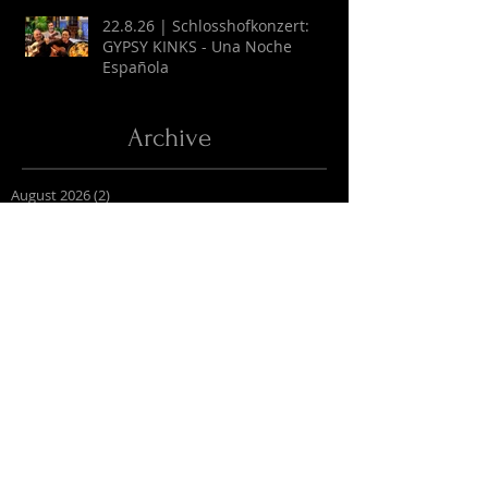
22.8.26 | Schlosshofkonzert:
GYPSY KINKS - Una Noche
Española
Archive
August 2026
(2)
2 Beiträge
Juli 2026
(9)
9 Beiträge
April 2026
(6)
6 Beiträge
März 2026
(13)
13 Beiträge
Februar 2026
(16)
16 Beiträge
Oktober 2025
(1)
1 Beitrag
September 2025
(2)
2 Beiträge
Juli 2025
(3)
3 Beiträge
Juni 2025
(27)
27 Beiträge
Mai 2025
(16)
16 Beiträge
April 2025
(6)
6 Beiträge
März 2025
(9)
9 Beiträge
Februar 2025
(4)
4 Beiträge
Januar 2025
(4)
4 Beiträge
Dezember 2024
(7)
7 Beiträge