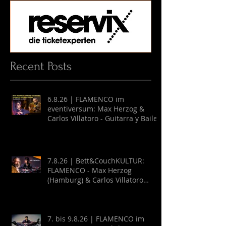
Recent Posts
6.8.26 | FLAMENCO im
eventiversum: Max Herzog &
Carlos Villatoro - Guitarra y Baile
7.8.26 | Bett&CouchKULTUR:
FLAMENCO - Max Herzog
(Hamburg) & Carlos Villatoro
(Mexico)
7. bis 9.8.26 | FLAMENCO im