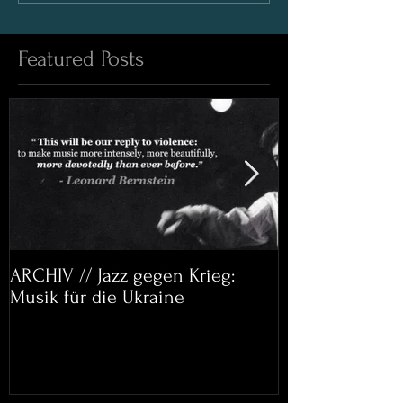
Featured Posts
ARCHIV // Jazz gegen Krieg:
Archiv: Bett&
Musik für die Ukraine
Helena Paul & 