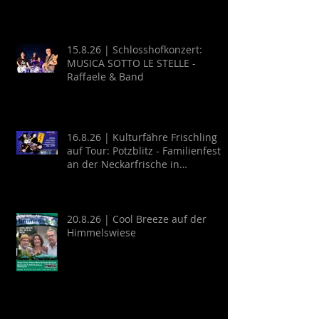
15.8.26 | Schlosshofkonzert:
MUSICA SOTTO LE STELLE -
Raffaele & Band
16.8.26 | Kulturfähre Frischling
auf Tour: Potzblitz - Familienfest
an der Neckarfrische in
Neckargemünd
20.8.26 | Cool Breeze auf der
Himmelswiese