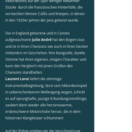
Akkordeonist auf der Spur weniger bekannter 
Stücke  durch die französischen Hinterhöfe, die 
versteckten kleinen Cafés und Kneipen, in denen 
in den 1920er Jahren der Java getanzt wurde.
Die in England geborene und in Cannes 
aufgewachsene 
Julie André 
hat den Bogen raus 
und ist in ihren Chansons wie auch in ihren Gesten 
mittendrin im Geschehen. Ihre klangvolle, dunkle 
Stimme hat ihren eigenen, innigen Charakter und 
kann den Vergleich mit jenen Großen des 
Chansons standhalten.
Laurent Leroi
 liefert die stimmige 
Instrumentalbegleitung, lässt sein Akkordeonspiel 
in unberechenbarem Wellengang wogen, schickt 
es auf sprunghafte, jazzige Erkundungsstreifzüge, 
zaubert dann wieder alle herzenswarme, 
erdenschwere Melancholie hervor, die in dem 
hölzernen Klangkörper schlummert
Auf der Bühne erleben wir die Verschmelzung 