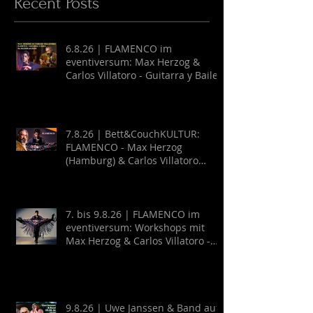
Recent Posts
6.8.26 | FLAMENCO im
eventiversum: Max Herzog &
Carlos Villatoro - Guitarra y Baile
7.8.26 | Bett&CouchKULTUR:
FLAMENCO - Max Herzog
(Hamburg) & Carlos Villatoro
(Mexico)
7. bis 9.8.26 | FLAMENCO im
eventiversum: Workshops mit
Max Herzog & Carlos Villatoro -
Guitarra y Baile
9.8.26 | Uwe Janssen & Band auf