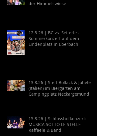
der Himmelswiese
12.8.26 | BC vs. Seiterle -
Sommerkonzert auf dem
Lindenplatz in Eberbach
13.8.26 | Steff Bollack & Johele
(Italien) im Biergarten am
Campingplatz Neckargemünd
15.8.26 | Schlosshofkonzert:
MUSICA SOTTO LE STELLE -
Raffaele & Band