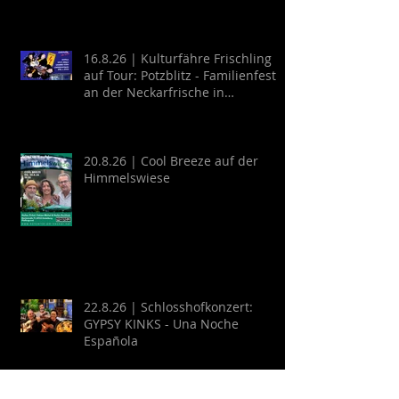
16.8.26 | Kulturfähre Frischling
auf Tour: Potzblitz - Familienfest
an der Neckarfrische in
Neckargemünd
20.8.26 | Cool Breeze auf der
Himmelswiese
22.8.26 | Schlosshofkonzert:
GYPSY KINKS - Una Noche
Española
Archive