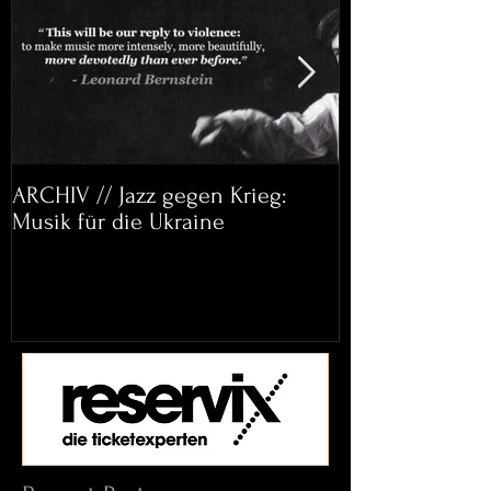
ARCHIV // Jazz gegen Krieg:
Archiv: Bett&
Musik für die Ukraine
Helena Paul & 