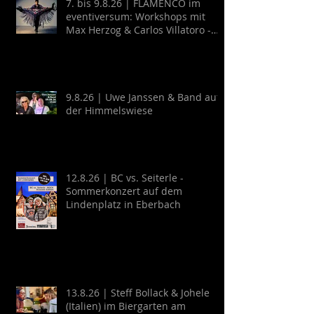
7. bis 9.8.26 | FLAMENCO im
eventiversum: Workshops mit
Max Herzog & Carlos Villatoro -
Guitarra y Baile
9.8.26 | Uwe Janssen & Band auf
der Himmelswiese
12.8.26 | BC vs. Seiterle -
Sommerkonzert auf dem
Lindenplatz in Eberbach
13.8.26 | Steff Bollack & Johele
(Italien) im Biergarten am