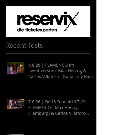
Recent Posts
6.8.26 | FLAMENCO im
eventiversum: Max Herzog &
Carlos Villatoro - Guitarra y Baile
7.8.26 | Bett&CouchKULTUR:
FLAMENCO - Max Herzog
(Hamburg) & Carlos Villatoro
(Mexico)