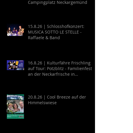
Campingplatz Neckargemünd
15.8.26 | Schlosshofkonzert:
MUSICA SOTTO LE STELLE -
Raffaele & Band
16.8.26 | Kulturfähre Frischling
auf Tour: Potzblitz - Familienfest
an der Neckarfrische in
Neckargemünd
20.8.26 | Cool Breeze auf der
Himmelswiese