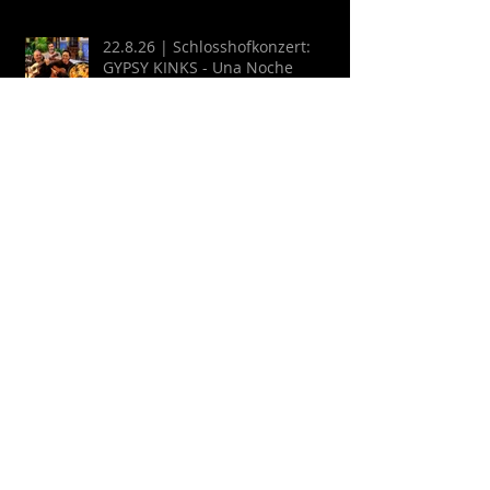
22.8.26 | Schlosshofkonzert:
GYPSY KINKS - Una Noche
Española
Archive
August 2026
(2)
2 Beiträge
Juli 2026
(9)
9 Beiträge
April 2026
(6)
6 Beiträge
März 2026
(13)
13 Beiträge
Februar 2026
(16)
16 Beiträge
Oktober 2025
(1)
1 Beitrag
September 2025
(2)
2 Beiträge
Juli 2025
(3)
3 Beiträge
Juni 2025
(27)
27 Beiträge
Mai 2025
(16)
16 Beiträge
April 2025
(6)
6 Beiträge
März 2025
(9)
9 Beiträge
Februar 2025
(4)
4 Beiträge
Januar 2025
(4)
4 Beiträge