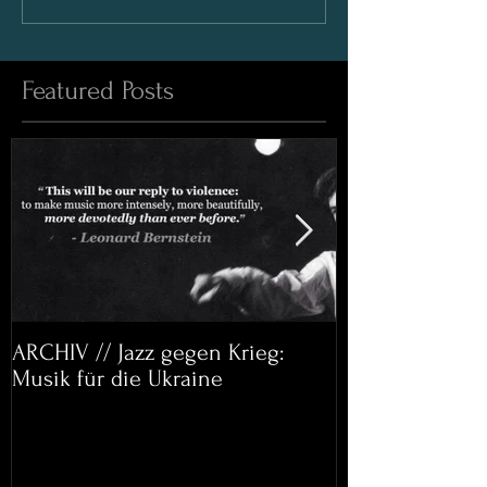
Featured Posts
ARCHIV // Jazz gegen Krieg:
Archiv: Bett&
Musik für die Ukraine
Helena Paul & 