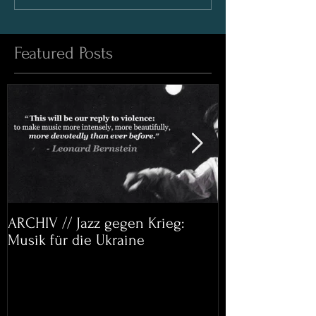
Featured Posts
ARCHIV // Jazz gegen Krieg:
Archiv: Bett&
Musik für die Ukraine
Helena Paul & 