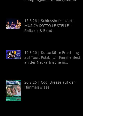
15.8.26 | Schlosshofkonzert:
MUSICA SOTTO LE STELLE -
Raffaele & Band
16.8.26 | Kulturfähre Frischling
auf Tour: Potzblitz - Familienfest
an der Neckarfrische in
Neckargemünd
20.8.26 | Cool Breeze auf der
Himmelswiese