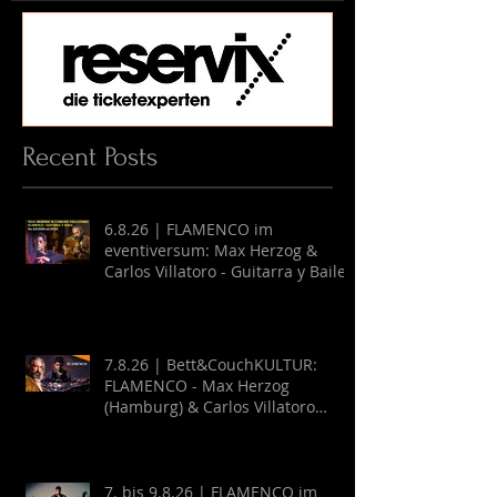
Recent Posts
6.8.26 | FLAMENCO im
eventiversum: Max Herzog &
Carlos Villatoro - Guitarra y Baile
7.8.26 | Bett&CouchKULTUR:
FLAMENCO - Max Herzog
(Hamburg) & Carlos Villatoro
(Mexico)
7. bis 9.8.26 | FLAMENCO im