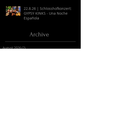
22.8.26 | Schlosshofkonzert:
GYPSY KINKS - Una Noche
Española
Archive
August 2026
(2)
2 Beiträge
Juli 2026
(9)
9 Beiträge
April 2026
(6)
6 Beiträge
März 2026
(13)
13 Beiträge
Februar 2026
(16)
16 Beiträge
Oktober 2025
(1)
1 Beitrag
September 2025
(2)
2 Beiträge
Juli 2025
(3)
3 Beiträge
Juni 2025
(27)
27 Beiträge
Mai 2025
(16)
16 Beiträge
April 2025
(6)
6 Beiträge
März 2025
(9)
9 Beiträge
Februar 2025
(4)
4 Beiträge
Januar 2025
(4)
4 Beiträge