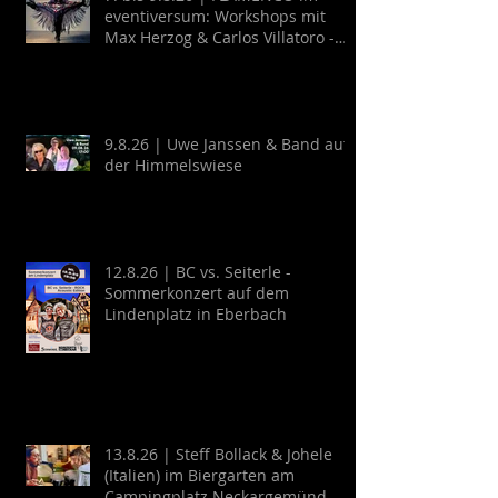
eventiversum: Workshops mit
Max Herzog & Carlos Villatoro -
Guitarra y Baile
9.8.26 | Uwe Janssen & Band auf
der Himmelswiese
12.8.26 | BC vs. Seiterle -
Sommerkonzert auf dem
Lindenplatz in Eberbach
13.8.26 | Steff Bollack & Johele
(Italien) im Biergarten am
Campingplatz Neckargemünd