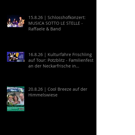
15.8.26 | Schlosshofkonzert:
MUSICA SOTTO LE STELLE -
Raffaele & Band
16.8.26 | Kulturfähre Frischling
auf Tour: Potzblitz - Familienfest
an der Neckarfrische in
Neckargemünd
20.8.26 | Cool Breeze auf der
Himmelswiese