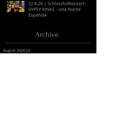
22.8.26 | Schlosshofkonzert:
GYPSY KINKS - Una Noche
Española
Archive
August 2026
(2)
2 Beiträge
Juli 2026
(9)
9 Beiträge
April 2026
(6)
6 Beiträge
März 2026
(13)
13 Beiträge
Februar 2026
(16)
16 Beiträge
Oktober 2025
(1)
1 Beitrag
September 2025
(2)
2 Beiträge
Juli 2025
(3)
3 Beiträge
Juni 2025
(27)
27 Beiträge
Mai 2025
(16)
16 Beiträge
April 2025
(6)
6 Beiträge
März 2025
(9)
9 Beiträge
Februar 2025
(4)
4 Beiträge
Januar 2025
(4)
4 Beiträge
Dezember 2024
(7)
7 Beiträge