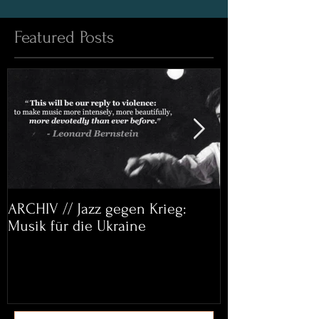
Featured Posts
ARCHIV // Jazz gegen Krieg:
Archiv: Bett&
Musik für die Ukraine
Helena Paul & 