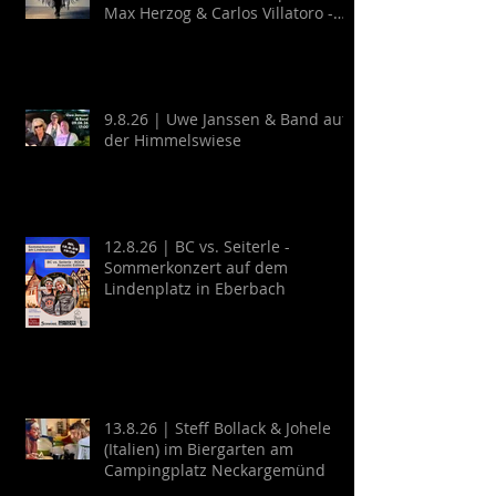
Max Herzog & Carlos Villatoro -
Guitarra y Baile
9.8.26 | Uwe Janssen & Band auf
der Himmelswiese
12.8.26 | BC vs. Seiterle -
Sommerkonzert auf dem
Lindenplatz in Eberbach
13.8.26 | Steff Bollack & Johele
(Italien) im Biergarten am
Campingplatz Neckargemünd