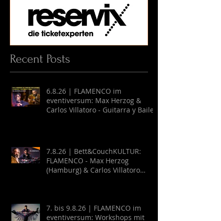
Recent Posts
6.8.26 | FLAMENCO im
eventiversum: Max Herzog &
Carlos Villatoro - Guitarra y Baile
7.8.26 | Bett&CouchKULTUR:
FLAMENCO - Max Herzog
(Hamburg) & Carlos Villatoro
(Mexico)
7. bis 9.8.26 | FLAMENCO im
eventiversum: Workshops mit