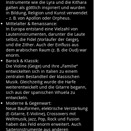
Instrumente wie die Lyra und die Kithara
galten als göttlich inspiriert und wurden
in Bildung, Religion und Kunst verwendet
– z. B. von Apollon oder Orpheus.
Mittelalter & Renaissance:
In Europa entstand eine Vielzahl von
Lauteninstrumenten, darunter die Laute
selbst, die Fidel (Vorläufer der Geige),
und die Zither. Auch der Einfluss aus
dem arabischen Raum (z. B. die Oud) war
enorm.
Barock & Klassik:
Die Violine (Geige) und ihre „Familie“
entwickelten sich in Italien zu einem
zentralen Bestandteil der klassischen
Musik. Gleichzeitig wurde die Harfe
weiterentwickelt und die Gitarre begann,
sich aus der spanischen Vihuela zu
entwickeln.
Moderne & Gegenwart:
Neue Bauformen, elektrische Verstärkung
(E-Gitarre, E-Violine), Crossovers mit
Weltmusik, Jazz, Pop, Rock und Fusion
haben das Feld enorm erweitert. Auch
Saiteninstrumente aus anderen