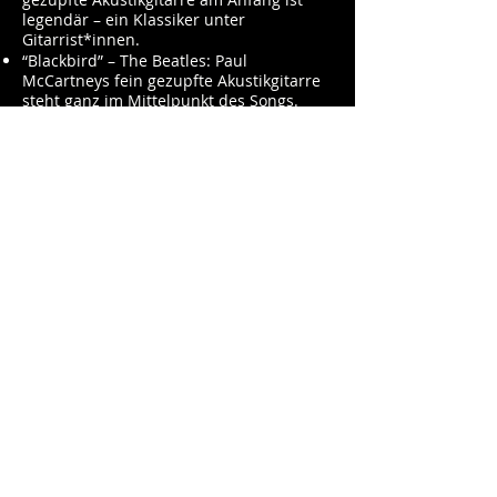
legendär – ein Klassiker unter
Gitarrist*innen.
“Blackbird” – The Beatles: Paul
McCartneys fein gezupfte Akustikgitarre
steht ganz im Mittelpunkt des Songs.
“Sweet Child o’ Mine” – Guns N’ Roses:
Der markante Gitarren-Riff von Slash ist
eines der bekanntesten der
Rockgeschichte.
E-Gitarre
“Purple Haze” – Jimi Hendrix: Hendrix’
Einsatz von Verzerrung, Feedback und
Wah-Wah-Pedal war revolutionär.
“Johnny B. Goode” – Chuck Berry: Der
Gitarren-Intro-Riff ist ein Meilenstein des
Rock’n’Roll.
Violine
“Baba O’Riley” – The Who: Der
dramatische Violinenteil gegen Ende
macht den Song zu etwas Besonderem.
“Bittersweet Symphony” – The Verve:
Basierend auf einem Orchester-Sample