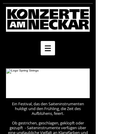
Ein Festival, das den Saiteninstrumenten
huldigt und den Frühling, die Zeit des
Aufblühens, feiert.
Ob gestrichen, geschlagen, geklopft oder
gezupft - Saiteninstrumente verfügen über
eine unglaubliche Vielfalt an Klangfarben und