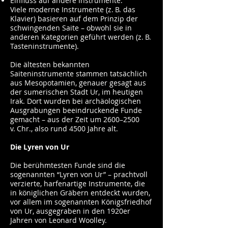
Einfluss auf andere Instrumente:
Viele moderne Instrumente (z. B. das
Klavier) basieren auf dem Prinzip der
schwingenden Saite – obwohl sie in
anderen Kategorien geführt werden (z. B.
Tasteninstrumente).
Die ältesten bekannten
Saiteninstrumente stammen tatsächlich
aus Mesopotamien, genauer gesagt aus
der sumerischen Stadt Ur, im heutigen
Irak. Dort wurden bei archäologischen
Ausgrabungen beeindruckende Funde
gemacht – aus der Zeit um 2600–2500
v. Chr., also rund 4500 Jahre alt.
Die Lyren von Ur
Die berühmtesten Funde sind die
sogenannten “Lyren von Ur” – prachtvoll
verzierte, harfenartige Instrumente, die
in königlichen Gräbern entdeckt wurden,
vor allem im sogenannten Königsfriedhof
von Ur, ausgegraben in den 1920er
Jahren von Leonard Woolley.