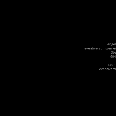
Ange
eventiversum gemei
Ste
694
+49 
eventiver