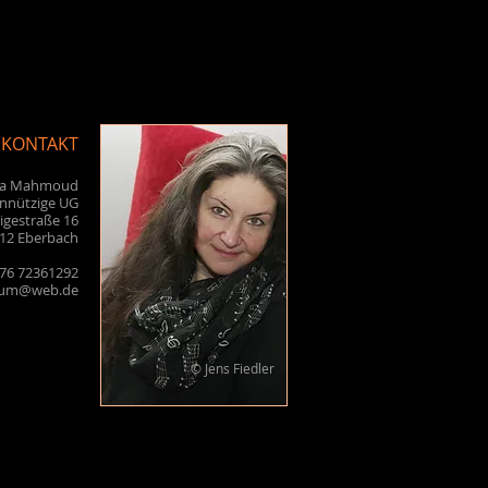
KONTAKT
la Mahmoud
nnützige UG
igestraße 16
12 Eberbach
176 72361292
sum@web.de
© Jens Fiedler