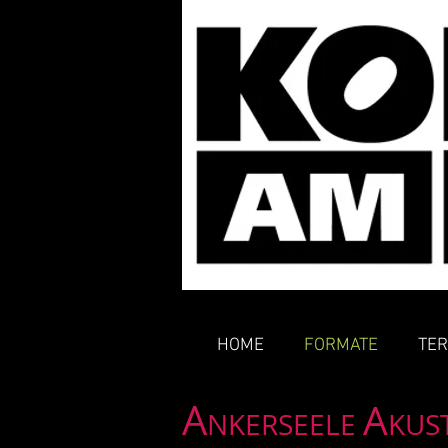
HOME
FORMATE
TER
A
A
NKERSEELE
KUS