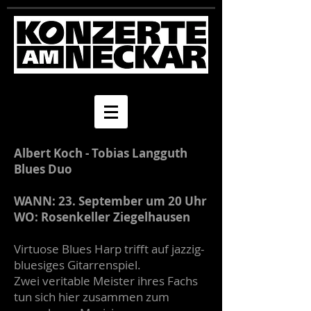
Albert Koch - Tobias Langguth
Blues Duo
WANN: 23. September um 20 Uhr
WO: Rosenkeller Ziegelhausen
Virtuose Blues Harp trifft auf jazzig-
bluesiges Gitarrenspiel.
Zwei veritable Meister ihres Fachs
tun sich hier zusammen zum