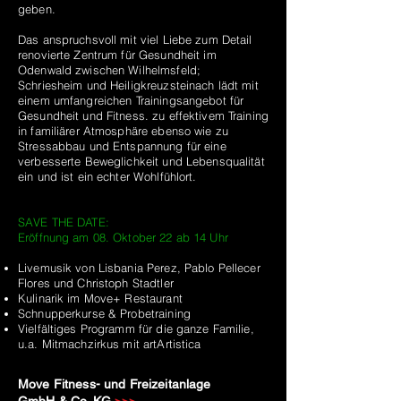
geben.
Das anspruchsvoll mit viel Liebe zum Detail
renovierte Zentrum für Gesundheit im
Odenwald zwischen Wilhelmsfeld;
Schriesheim und Heiligkreuzsteinach lädt mit
einem umfangreichen Trainingsangebot für
Gesundheit und Fitness. zu effektivem Training
in familiärer Atmosphäre ebenso wie zu
Stressabbau und Entspannung für eine
verbesserte Beweglichkeit und Lebensqualität
ein und ist ein echter Wohlfühlort.
SAVE THE DATE:
Eröffnung am 08. Oktober 22 ab 14 Uhr
Livemusik von Lisbania Perez, Pablo Pellecer
Flores und Christoph Stadtler
Kulinarik im Move+ Restaurant
Schnupperkurse & Probetraining
Vielfältiges Programm für die ganze Familie,
u.a. Mitmachzirkus mit artArtistica
Move Fitness- und Freizeitanlage