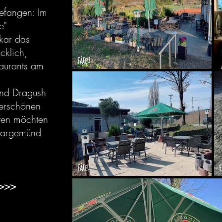
gefangen: Im
e"
kar das
cklich,
taurants am
und Dragush
derschönen
lten möchten
kargemünd
 >>>