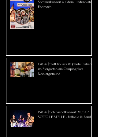
Sommerkonzert auf dem Lindenplatz in
Eberbach
13.8.26 | Steff Bollack & Johele (Italien)
im Biergarten am Campingplatz
Neckargemünd
15.8.26 | Schlosshofkonzert: MUSICA
SOTTO LE STELLE - Raffaele & Band