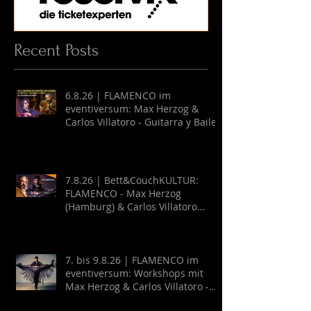
Recent Posts
6.8.26 | FLAMENCO im
eventiversum: Max Herzog &
Carlos Villatoro - Guitarra y Baile
7.8.26 | Bett&CouchKULTUR:
FLAMENCO - Max Herzog
(Hamburg) & Carlos Villatoro
(Mexico)
7. bis 9.8.26 | FLAMENCO im
eventiversum: Workshops mit
Max Herzog & Carlos Villatoro -
Guitarra y Baile