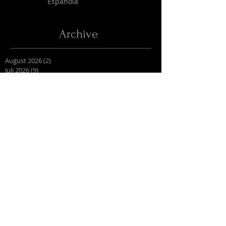
Española
Archive
August 2026
(2)
2 Beiträge
Juli 2026
(9)
9 Beiträge
April 2026
(6)
6 Beiträge
März 2026
(13)
13 Beiträge
Februar 2026
(16)
16 Beiträge
Oktober 2025
(1)
1 Beitrag
September 2025
(2)
2 Beiträge
Juli 2025
(3)
3 Beiträge
Juni 2025
(27)
27 Beiträge
Mai 2025
(16)
16 Beiträge
April 2025
(6)
6 Beiträge
März 2025
(9)
9 Beiträge
Februar 2025
(4)
4 Beiträge
Januar 2025
(4)
4 Beiträge
Dezember 2024
(7)
7 Beiträge
November 2024
(10)
10 Beiträge
Oktober 2024
(2)
2 Beiträge
August 2024
(11)
11 Beiträge