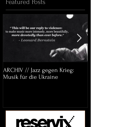
Featured Posts
ARCHIV // Jazz gegen Krieg:
Archiv: Bett&
Musik für die Ukraine
Helena Paul & 