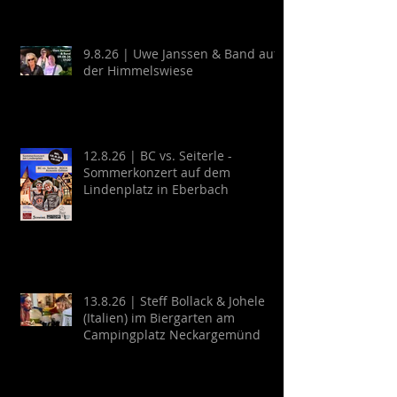
9.8.26 | Uwe Janssen & Band auf
der Himmelswiese
12.8.26 | BC vs. Seiterle -
Sommerkonzert auf dem
Lindenplatz in Eberbach
13.8.26 | Steff Bollack & Johele
(Italien) im Biergarten am
Campingplatz Neckargemünd