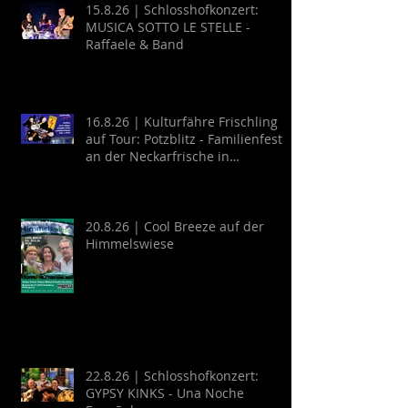
15.8.26 | Schlosshofkonzert:
MUSICA SOTTO LE STELLE -
Raffaele & Band
16.8.26 | Kulturfähre Frischling
auf Tour: Potzblitz - Familienfest
an der Neckarfrische in
Neckargemünd
20.8.26 | Cool Breeze auf der
Himmelswiese
22.8.26 | Schlosshofkonzert:
GYPSY KINKS - Una Noche