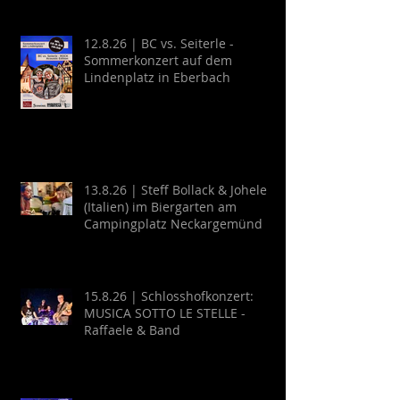
12.8.26 | BC vs. Seiterle -
Sommerkonzert auf dem
Lindenplatz in Eberbach
13.8.26 | Steff Bollack & Johele
(Italien) im Biergarten am
Campingplatz Neckargemünd
15.8.26 | Schlosshofkonzert:
MUSICA SOTTO LE STELLE -
Raffaele & Band