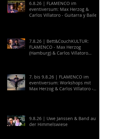
6.8.26 | FLAMENCO im
eventiversum: Max Herzog &
Carlos Villatoro - Guitarra y Baile
7.8.26 | Bett&CouchKULTUR:
FLAMENCO - Max Herzog
(Hamburg) & Carlos Villatoro
(Mexico)
7. bis 9.8.26 | FLAMENCO im
eventiversum: Workshops mit
Max Herzog & Carlos Villatoro -
Guitarra y Baile
9.8.26 | Uwe Janssen & Band auf
der Himmelswiese