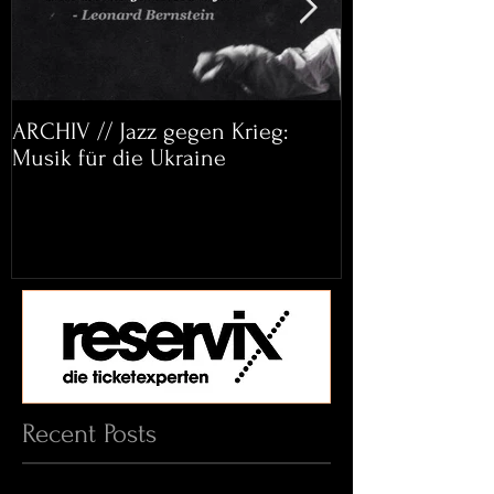
ARCHIV // Jazz gegen Krieg:
Archiv: Bett&
Musik für die Ukraine
Helena Paul & 
Recent Posts