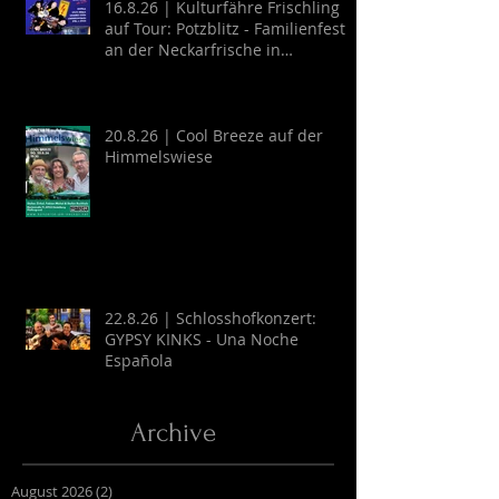
16.8.26 | Kulturfähre Frischling
auf Tour: Potzblitz - Familienfest
an der Neckarfrische in
Neckargemünd
20.8.26 | Cool Breeze auf der
Himmelswiese
22.8.26 | Schlosshofkonzert:
GYPSY KINKS - Una Noche
Española
Archive
August 2026
(2)
2 Beiträge