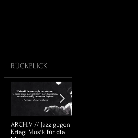
RÜCKBLICK
ARCHIV // Jazz gegen
Archiv:
A
Krieg: Musik für die
Bett&CouchKULTUR:
B