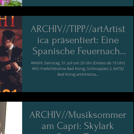
ARCHIV//TIPP//artArtist
ica präsentiert: Eine
Spanische Feuernacht
mit Café del Mundo &
WANN: Samstag, 31. Juli um 20 Uhr (Einlass ab 19 Uhr)
WO: Freilichtbühne Bad König, Schlossplatz 2, 64732
Azucena Rubio
Bad König artArtistica...
ARCHIV//Musiksommer
am Capri: Skylark