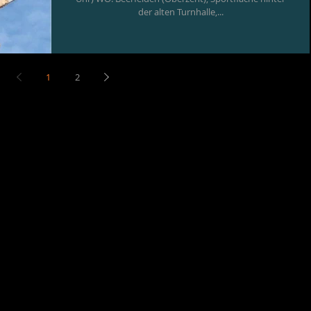
der alten Turnhalle,...
1
2