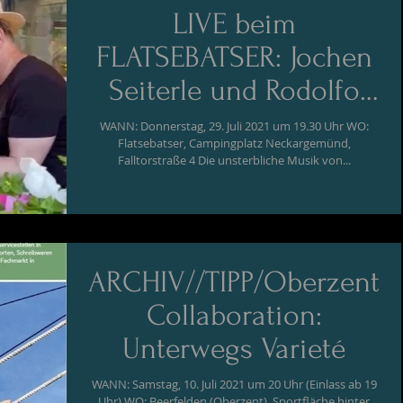
LIVE beim
FLATSEBATSER: Jochen
Seiterle und Rodolfo
Lehnebach "Django-
WANN: Donnerstag, 29. Juli 2021 um 19.30 Uhr WO:
Flatsebatser, Campingplatz Neckargemünd,
Projekt"
Falltorstraße 4 Die unsterbliche Musik von...
ARCHIV//TIPP/Oberzent
Collaboration:
Unterwegs Varieté
WANN: Samstag, 10. Juli 2021 um 20 Uhr (Einlass ab 19
Uhr) WO: Beerfelden (Oberzent), Sportfläche hinter