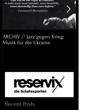
ARCHIV // Jazz gegen Krieg:
Archiv: Bett&
Musik für die Ukraine
Helena Paul & 
Recent Posts