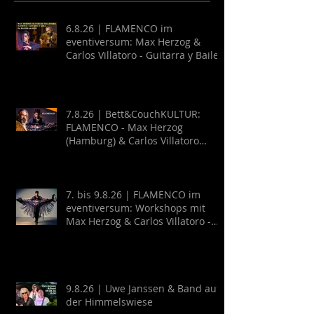
6.8.26 | FLAMENCO im
eventiversum: Max Herzog &
Carlos Villatoro - Guitarra y Baile
7.8.26 | Bett&CouchKULTUR:
FLAMENCO - Max Herzog
(Hamburg) & Carlos Villatoro
(Mexico)
7. bis 9.8.26 | FLAMENCO im
eventiversum: Workshops mit
Max Herzog & Carlos Villatoro -
Guitarra y Baile
9.8.26 | Uwe Janssen & Band auf
der Himmelswiese