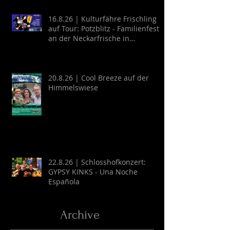
16.8.26 | Kulturfähre Frischling
auf Tour: Potzblitz - Familienfest
an der Neckarfrische in
Neckargemünd
20.8.26 | Cool Breeze auf der
Himmelswiese
22.8.26 | Schlosshofkonzert:
GYPSY KINKS - Una Noche
Española
Archive