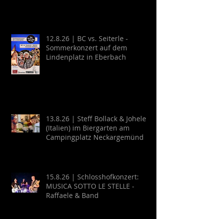
12.8.26 | BC vs. Seiterle -
Sommerkonzert auf dem
Lindenplatz in Eberbach
13.8.26 | Steff Bollack & Johele
(Italien) im Biergarten am
Campingplatz Neckargemünd
15.8.26 | Schlosshofkonzert:
MUSICA SOTTO LE STELLE -
Raffaele & Band