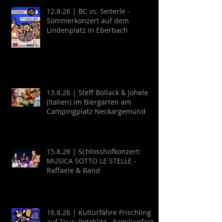
12.8.26 | BC vs. Seiterle -
Sommerkonzert auf dem
Lindenplatz in Eberbach
13.8.26 | Steff Bollack & Johele
(Italien) im Biergarten am
Campingplatz Neckargemünd
15.8.26 | Schlosshofkonzert:
MUSICA SOTTO LE STELLE -
Raffaele & Band
16.8.26 | Kulturfähre Frischling
auf Tour: Potzblitz - Familienfest