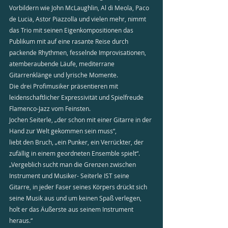
Vorbildern wie John McLaughlin, Al di Meola, Paco 
de Lucia, Astor Piazzolla und vielen mehr, nimmt 
das Trio mit seinen Eigenkompositionen das 
Publikum mit auf eine rasante Reise durch 
packende Rhythmen, fesselnde Improvisationen, 
atemberaubende Läufe, mediterrane 
Gitarrenklänge und lyrische Momente.
Die drei Profimusiker präsentieren mit 
leidenschaftlicher Expressivität und Spielfreude 
Flamenco-Jazz vom Feinsten.
Jochen Seiterle, „der schon mit einer Gitarre in der 
Hand zur Welt gekommen sein muss“,
liebt den Bruch, „ein Punker, ein Verrückter, der 
zufällig in einem geordneten Ensemble spielt“. 
„Vergeblich sucht man die Grenzen zwischen 
Instrument und Musiker- Seiterle IST seine 
Gitarre, in jeder Faser seines Körpers drückt sich 
seine Musik aus und um keinen Spaß verlegen, 
holt er das Äußerste aus seinem Instrument 
heraus.“