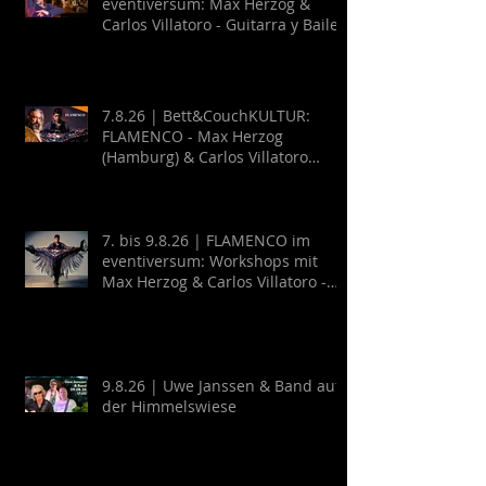
eventiversum: Max Herzog &
Carlos Villatoro - Guitarra y Baile
7.8.26 | Bett&CouchKULTUR:
FLAMENCO - Max Herzog
(Hamburg) & Carlos Villatoro
(Mexico)
7. bis 9.8.26 | FLAMENCO im
eventiversum: Workshops mit
Max Herzog & Carlos Villatoro -
Guitarra y Baile
9.8.26 | Uwe Janssen & Band auf
der Himmelswiese