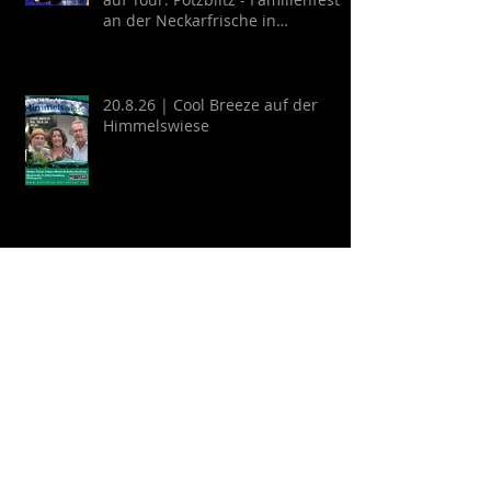
an der Neckarfrische in
Neckargemünd
20.8.26 | Cool Breeze auf der
Himmelswiese
22.8.26 | Schlosshofkonzert:
GYPSY KINKS - Una Noche
Española
Archive
August 2026
(2)
2 Beiträge
Juli 2026
(9)
9 Beiträge