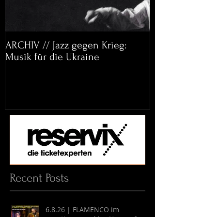
ARCHIV // Jazz gegen Krieg:
Archiv: Bett&
Musik für die Ukraine
Helena Paul & 
Recent Posts
6.8.26 | FLAMENCO im