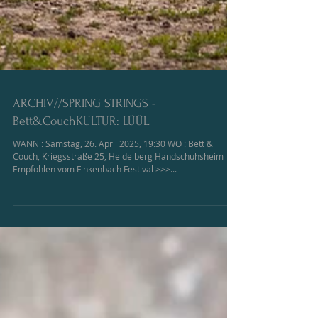
ARCHIV//SPRING STRINGS -
Bett&CouchKULTUR: LÜÜL
WANN : Samstag, 26. April 2025, 19:30 WO : Bett &
Couch, Kriegsstraße 25, Heidelberg Handschuhsheim
Empfohlen vom Finkenbach Festival >>>...