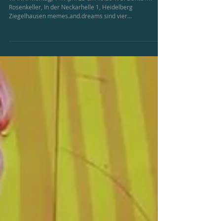
ARCHIV//Monday Music:
memes.and.dreams
WANN: Montag, 14. April 25 um 19:30 WO: Dante im
Rosenkeller, In der Neckarhelle 1, Heidelberg
Ziegelhausen memes.and.dreams sind vier...