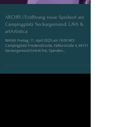
ARCHIV//Eröffnung neue Spielzeit am
Campingplatz Neckargemünd: LAVA &
artArtistica
WANN: Freitag, 11. April 2025 um 19:00 WO:
Campingplatz Friedensbrücke, Falltorstraße 4, 69151
Neckargemünd Eintritt frei, Spenden...