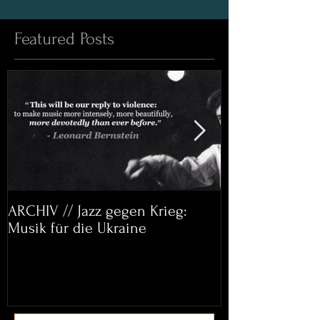
Featured Posts
ARCHIV // Jazz gegen Krieg:
Archiv: Bett&
Musik für die Ukraine
Helena Paul & 