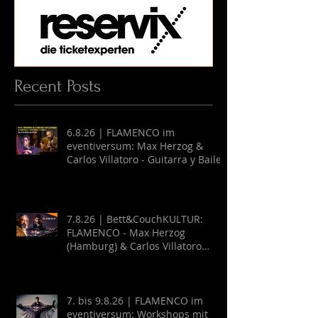
Recent Posts
6.8.26 | FLAMENCO im
eventiversum: Max Herzog &
Carlos Villatoro - Guitarra y Baile
7.8.26 | Bett&CouchKULTUR:
FLAMENCO - Max Herzog
(Hamburg) & Carlos Villatoro
(Mexico)
7. bis 9.8.26 | FLAMENCO im
eventiversum: Workshops mit