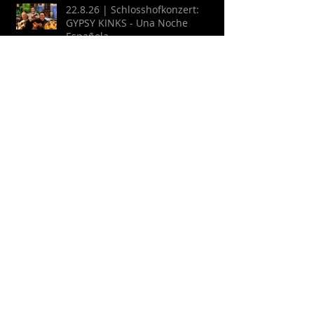
22.8.26 | Schlosshofkonzert:
GYPSY KINKS - Una Noche
Española
Archive
August 2026
(2)
2 Beiträge
Juli 2026
(9)
9 Beiträge
April 2026
(6)
6 Beiträge
März 2026
(13)
13 Beiträge
Februar 2026
(16)
16 Beiträge
Oktober 2025
(1)
1 Beitrag
September 2025
(2)
2 Beiträge
Juli 2025
(3)
3 Beiträge
Juni 2025
(27)
27 Beiträge
Mai 2025
(16)
16 Beiträge
April 2025
(6)
6 Beiträge
März 2025
(9)
9 Beiträge
Februar 2025
(4)
4 Beiträge
Januar 2025
(4)
4 Beiträge
Dezember 2024
(7)
7 Beiträge