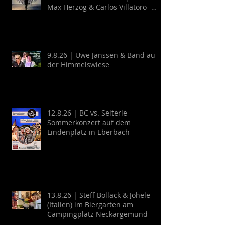
Max Herzog & Carlos Villatoro -
Guitarra y Baile
9.8.26 | Uwe Janssen & Band auf
der Himmelswiese
12.8.26 | BC vs. Seiterle -
Sommerkonzert auf dem
Lindenplatz in Eberbach
13.8.26 | Steff Bollack & Johele
(Italien) im Biergarten am
Campingplatz Neckargemünd