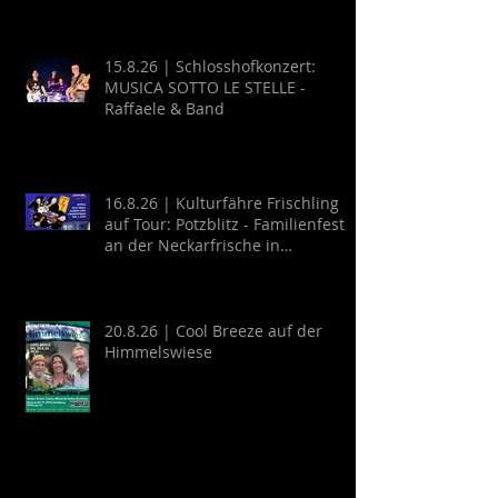
15.8.26 | Schlosshofkonzert:
MUSICA SOTTO LE STELLE -
Raffaele & Band
16.8.26 | Kulturfähre Frischling
auf Tour: Potzblitz - Familienfest
an der Neckarfrische in
Neckargemünd
20.8.26 | Cool Breeze auf der
Himmelswiese