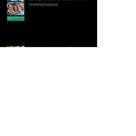
Himmelswiese
22.8.26 | Schlosshofkonzert:
GYPSY KINKS - Una Noche
Española
Archive
August 2026
(2)
2 Beiträge
Juli 2026
(9)
9 Beiträge
April 2026
(6)
6 Beiträge
März 2026
(13)
13 Beiträge
Februar 2026
(16)
16 Beiträge
Oktober 2025
(1)
1 Beitrag
September 2025
(2)
2 Beiträge