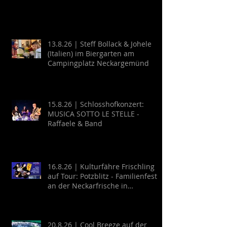
13.8.26 | Steff Bollack & Johele
(Italien) im Biergarten am
Campingplatz Neckargemünd
15.8.26 | Schlosshofkonzert:
MUSICA SOTTO LE STELLE -
Raffaele & Band
16.8.26 | Kulturfähre Frischling
auf Tour: Potzblitz - Familienfest
an der Neckarfrische in
Neckargemünd
20.8.26 | Cool Breeze auf der