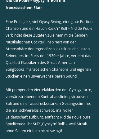
Nid de Poule – Gypsy ’n’ Roll mit 
französischem Flair
Eine Prise Jazz, viel Gypsy-Swing, eine gute Portion 
Chanson und ein Hauch Rock ’n’ Roll – Nid de Poule 
verbindet diese Zutaten zu einem mitreißenden 
musikalischen Cocktail. Inspiriert von der 
Atmosphäre der legendären Jazzclubs des linken 
Seineufers im Paris der 1930er Jahre, verleiht das 
Quartett Klassikern des Great-American-
Songbooks, französischen Chansons und eigenen 
Stücken einen unverwechselbaren Sound.
Mit pumpenden Viertelakkorden der Gypsygitarre, 
vorwärtstreibenden Kontrabasslinien, virtuosen 
Soli und einer ausdrucksstarken Gesangsstimme, 
die mal schwerelos schwebt, mal voller 
Leidenschaft aufblüht, entfacht Nid de Poule pure 
Spielfreude. Ihr Stil? „Gypsy ’n’ Roll“ – weil Musik 
ohne Saiten einfach nicht swingt!