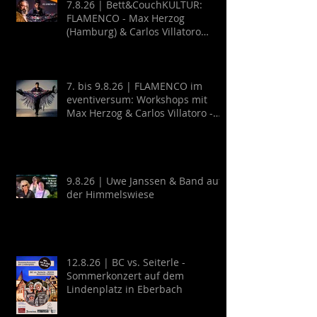
7.8.26 | Bett&CouchKULTUR:
FLAMENCO - Max Herzog
(Hamburg) & Carlos Villatoro
(Mexico)
7. bis 9.8.26 | FLAMENCO im
eventiversum: Workshops mit
Max Herzog & Carlos Villatoro -
Guitarra y Baile
9.8.26 | Uwe Janssen & Band auf
der Himmelswiese
12.8.26 | BC vs. Seiterle -
Sommerkonzert auf dem
Lindenplatz in Eberbach