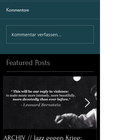
Kommentare
Kommentar verfassen...
Featured Posts
ARCHIV // Jazz gegen Krieg:
Archiv: Bett&