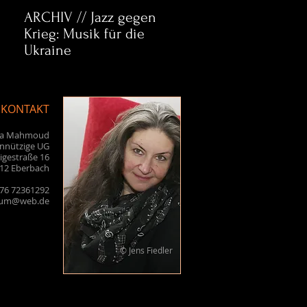
ARCHIV // Jazz gegen
Archiv:
A
Krieg: Musik für die
Bett&CouchKULTUR:
B
Ukraine
Helena Paul & Jason
J
D. Wright
D
KONTAKT
la Mahmoud
nnützige UG
igestraße 16
12 Eberbach
176 72361292
sum@web.de
© Jens Fiedler