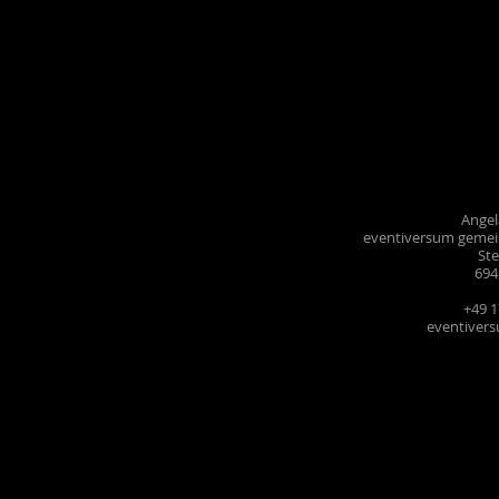
Ange
eventiversum gemei
Ste
694
+49 
eventiver