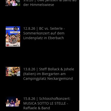
der Himmelswiese
12.8.26 | BC vs. Seiterle -
Sommerkonzert auf dem
Lindenplatz in Eberbach
13.8.26 | Steff Bollack & Johele
(Italien) im Biergarten am
Campingplatz Neckargemünd
15.8.26 | Schlosshofkonzert:
MUSICA SOTTO LE STELLE -
Raffaele & Band