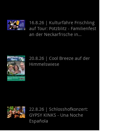
16.8.26 | Kulturfähre Frischling
auf Tour: Potzblitz - Familienfest
an der Neckarfrische in
Neckargemünd
20.8.26 | Cool Breeze auf der
Himmelswiese
22.8.26 | Schlosshofkonzert:
GYPSY KINKS - Una Noche
Española