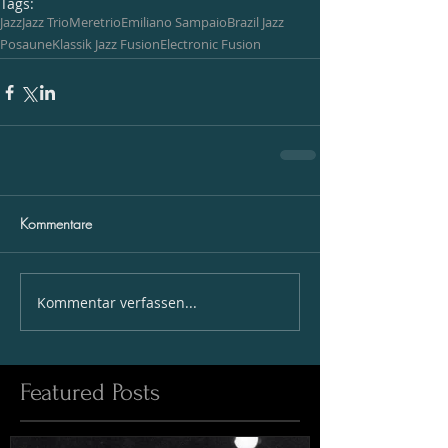
Tags:
Jazz
Jazz Trio
Meretrio
Emiliano Sampaio
Brazil Jazz
Posaune
Klassik Jazz Fusion
Electronic Fusion
Kommentare
Kommentar verfassen...
Featured Posts