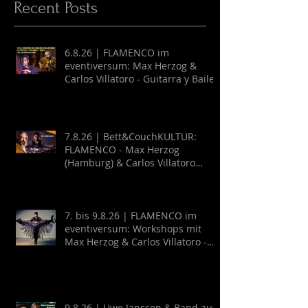
Recent Posts
6.8.26 | FLAMENCO im
eventiversum: Max Herzog &
Carlos Villatoro - Guitarra y Baile
7.8.26 | Bett&CouchKULTUR:
FLAMENCO - Max Herzog
(Hamburg) & Carlos Villatoro
(Mexico)
7. bis 9.8.26 | FLAMENCO im
eventiversum: Workshops mit
Max Herzog & Carlos Villatoro -
Guitarra y Baile
9.8.26 | Uwe Janssen & Band auf