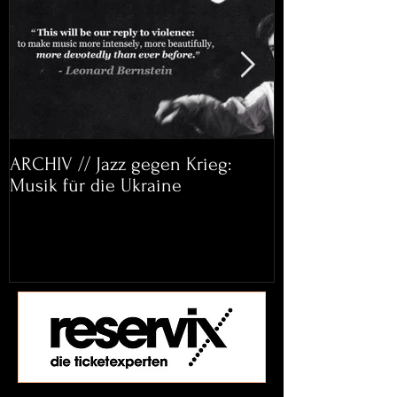
ARCHIV // Jazz gegen Krieg:
Archiv: Bett&
Musik für die Ukraine
Helena Paul & 