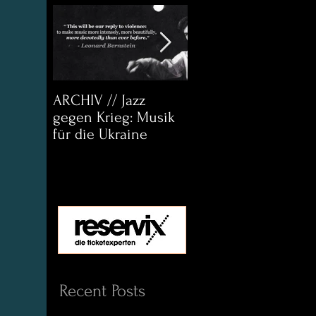
ARCHIV // Jazz
Archiv:
gegen Krieg: Musik
Bett&CouchKULTUR
für die Ukraine
Helena Paul & Jason
D. Wright
Recent Posts