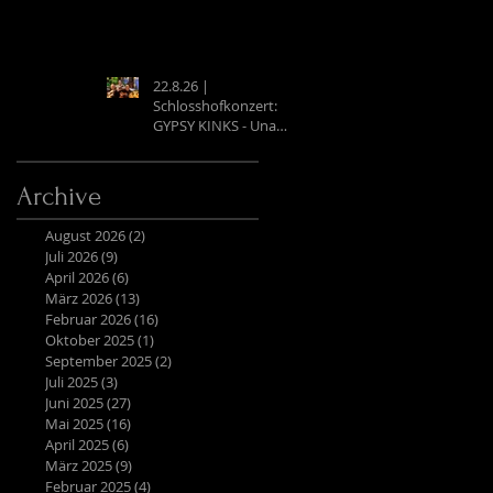
22.8.26 |
Schlosshofkonzert:
GYPSY KINKS - Una
Noche Española
Archive
August 2026
(2)
2 Beiträge
Juli 2026
(9)
9 Beiträge
April 2026
(6)
6 Beiträge
März 2026
(13)
13 Beiträge
Februar 2026
(16)
16 Beiträge
Oktober 2025
(1)
1 Beitrag
September 2025
(2)
2 Beiträge
Juli 2025
(3)
3 Beiträge
Juni 2025
(27)
27 Beiträge
Mai 2025
(16)
16 Beiträge
April 2025
(6)
6 Beiträge
März 2025
(9)
9 Beiträge
Februar 2025
(4)
4 Beiträge