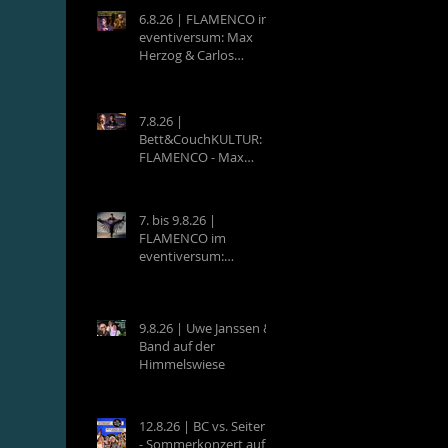
6.8.26 | FLAMENCO im
eventiversum: Max
Herzog & Carlos
Villatoro - Guitarra y
Baile
7.8.26 |
Bett&CouchKULTUR:
FLAMENCO - Max
Herzog (Hamburg) &
Carlos Villatoro
(Mexico)
7. bis 9.8.26 |
FLAMENCO im
eventiversum:
Workshops mit Max
Herzog & Carlos
Villatoro - Guitarra y
Baile
9.8.26 | Uwe Janssen &
Band auf der
Himmelswiese
12.8.26 | BC vs. Seiterle
- Sommerkonzert auf