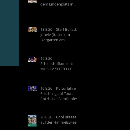
dem Lindenplatz in
Eberbach
13.8.26 | Steff Bollack &
Johele (Italien) im
Biergarten am
Campingplatz
Neckargemünd
15.8.26 |
Schlosshofkonzert:
MUSICA SOTTO LE
STELLE - Raffaele &
Band
16.8.26 | Kulturfähre
Frischling auf Tour:
Potzblitz - Familienfest
an der Neckarfrische in
Neckargemünd
20.8.26 | Cool Breeze
auf der Himmelswiese