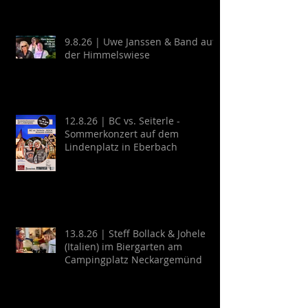
9.8.26 | Uwe Janssen & Band auf
der Himmelswiese
12.8.26 | BC vs. Seiterle -
Sommerkonzert auf dem
Lindenplatz in Eberbach
13.8.26 | Steff Bollack & Johele
(Italien) im Biergarten am
Campingplatz Neckargemünd