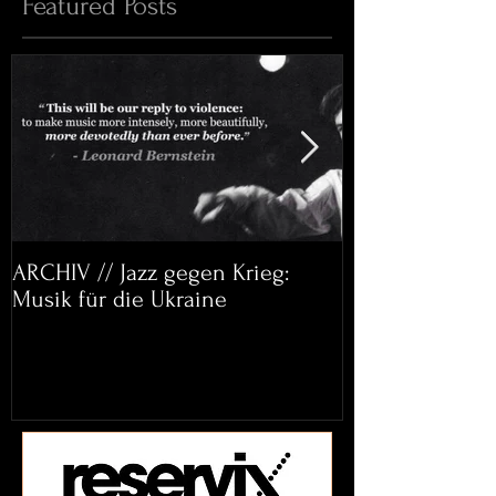
Featured Posts
ARCHIV // Jazz gegen Krieg:
Archiv: Bett&
Musik für die Ukraine
Helena Paul & 