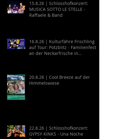
15.8.26 | Schlosshofkonzert:
MUSICA SOTTO LE STELLE -
Raffaele & Band
16.8.26 | Kulturfähre Frischling
auf Tour: Potzblitz - Familienfest
an der Neckarfrische in
Neckargemünd
20.8.26 | Cool Breeze auf der
Himmelswiese
22.8.26 | Schlosshofkonzert:
GYPSY KINKS - Una Noche