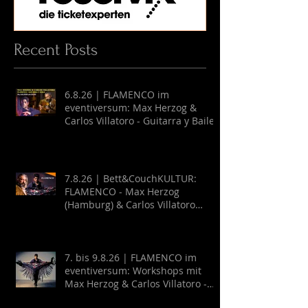
Recent Posts
6.8.26 | FLAMENCO im
eventiversum: Max Herzog &
Carlos Villatoro - Guitarra y Baile
7.8.26 | Bett&CouchKULTUR:
FLAMENCO - Max Herzog
(Hamburg) & Carlos Villatoro
(Mexico)
7. bis 9.8.26 | FLAMENCO im
eventiversum: Workshops mit
Max Herzog & Carlos Villatoro -
Guitarra y Baile