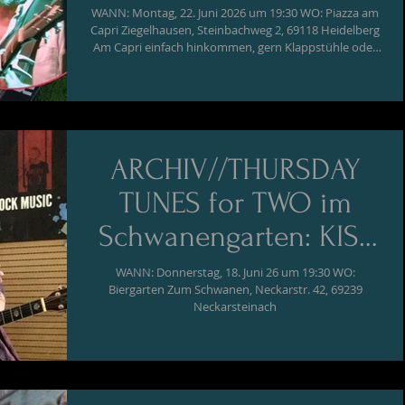
Italiana
WANN: Montag, 22. Juni 2026 um 19:30 WO: Piazza am
Capri Ziegelhausen, Steinbachweg 2, 69118 Heidelberg
Am Capri einfach hinkommen, gern Klappstühle oder
Picknickdecken mitbringen, auf den Mauern und
Bänken rings um die Piazza und am Steinbach Platz
nehmen, Speisen und Getränke einpacken oder beim
Capri to go holen. Wenn Ziegelhausens Zentrum zur
Piazza wird: Der Musiksommer am Capri 2026 geht
weiter mit einer italienischen Nacht - nicht zuletzt auch
ARCHIV//THURSDAY
als Dankeschön an unsere
TUNES for TWO im
Schwanengarten: KIST
DUO - Ralph US &
WANN: Donnerstag, 18. Juni 26 um 19:30 WO:
Biergarten Zum Schwanen, Neckarstr. 42, 69239
Andi Kiesel
Neckarsteinach