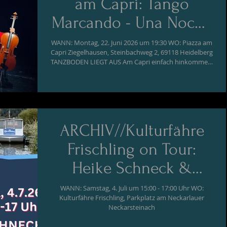
am Capri: Tango
Marcando - Una Noche
de Tango
WANN: Montag, 22. Juni 2026 um 19:30 WO: Piazza am
Capri Ziegelhausen, Steinbachweg 2, 69118 Heidelberg
TANZBODEN LIEGT AUS Am Capri einfach hinkommen,
gern Klappstühle oder Picknickdecken mitbringen, auf
den Mauern und Bänken rings um die Piazza und am
Steinbach Platz nehmen, Speisen und Getränke
einpacken oder beim Capri to go holen. Wenn
Ziegelhausens Zentrum zur Piazza wird: Das vorletzte
Konzert beim Musiksommer am Capri 2026 entführt
ARCHIV//Kulturfähre
uns in die Welt des Tangos. Das furi
Frischling on Tour:
Heike Schneck &
Daniel Backfisch an
WANN: Samstag, 4. Juli um 15:00 - 17:00 Uhr WO:
Kulturfähre Frischling, Parkplatz am Neckarlauer
Bord
Neckarsteinach