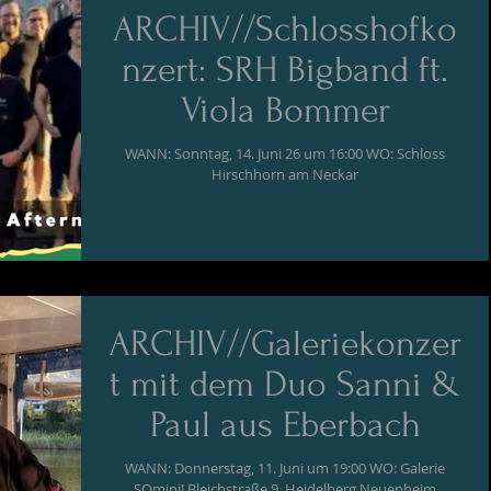
ARCHIV//Schlosshofko
nzert: SRH Bigband ft.
Viola Bommer
WANN: Sonntag, 14. Juni 26 um 16:00 WO: Schloss
Hirschhorn am Neckar
ARCHIV//Galeriekonzer
t mit dem Duo Sanni &
Paul aus Eberbach
WANN: Donnerstag, 11. Juni um 19:00 WO: Galerie
SOmini! Bleichstraße 9, Heidelberg Neuenheim