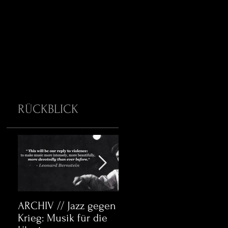
RÜCKBLICK
ARCHIV // Jazz gegen
Archiv:
A
Krieg: Musik für die
Bett&CouchKULTUR:
B