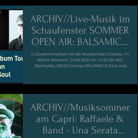
ARCHIV//Live-Musik im
Schaufenster SOMMER
OPEN AIR: BALSAMICO
ft. Rainer Pusch
In Zusammenarbeit mit der Musikschule Schönau >>>
WANN: Mittwoch, 24.06.2026 um 19:30 Uhr WO:
Marktplatz, 69250 Schönau BALSAMICO Rock und
Soul, eine Prise Jazz und jede Menge Grooves - das
erwartet die Zuschauer bei BALSAMICO, der Band des
Heidelberger Sängers, Komponisten und Musikers
Peter Saueressig. Die Originalkompositionen aus vier
BALSAMICO-Alben spannen den musikalischen Bogen
von lupenreinen Popsongs im Stil der Sixties über
ARCHIV//Musiksommer
mitreißenden Soul und groovigen Rock bis
am Capri: Raffaele &
Band - Una Serata