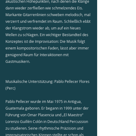
akustischen Höhepunkten, nach denen die Klänge 
dann wieder zerfließen wie schmelzendes Eis. 
Markante Gitarrenlinien schweben melodisch, mal 
verzerrt und verfremdet im Raum. Schließlich ebbt 
der Klangstrom wieder ab, um auf ein Neues 
Wellen zu schlagen. Ein wichtiger Bestandteil des 
Konzeptes ist die Improvisation: Die Musik folgt 
einem kompositorischen Faden, lässt aber immer 
genügend Raum für Interaktionen mit 
Gastmusikern. 
Musikalische Unterstützung: Pablo Pellecer Flores 
(Perc)
Pablo Pellecer wurde im Mai 1975 in Antigua, 
Guatemala geboren. Er begann in 1999 unter der 
Führung von Omar Plasencia und „El Maestro“ 
Lorenzo Guillén Colón in Deutschland Percussion 
zu studieren. Seine rhythmische Präzision und 
improvisatorisches Können stellte er schon als 