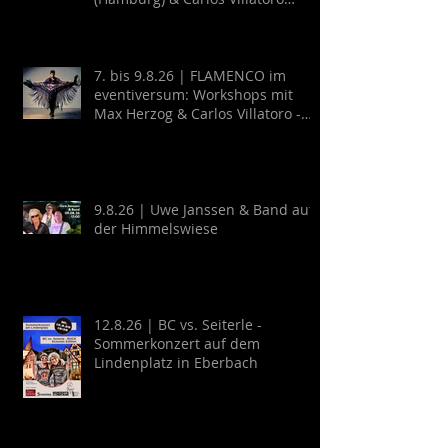
(Mexico)
7. bis 9.8.26 | FLAMENCO im
eventiversum: Workshops mit
Max Herzog & Carlos Villatoro -
Guitarra y Baile
9.8.26 | Uwe Janssen & Band auf
der Himmelswiese
12.8.26 | BC vs. Seiterle -
Sommerkonzert auf dem
Lindenplatz in Eberbach