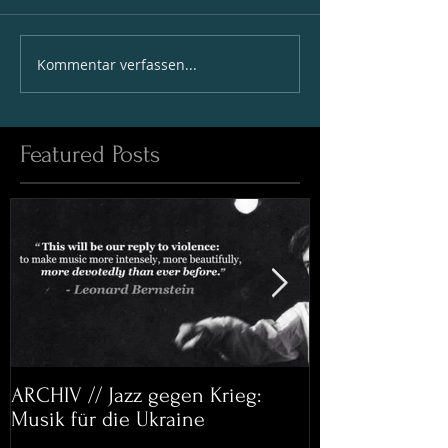
Kommentar verfassen...
Featured Posts
ARCHIV // Jazz gegen Krieg:
Archiv: Bett&
Musik für die Ukraine
Helena Paul & 