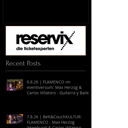
Recent Posts
6.8.26 | FLAMENCO im
eventiversum: Max Herzog &
Carlos Villatoro - Guitarra y Baile
7.8.26 | Bett&CouchKULTUR:
FLAMENCO - Max Herzog
(Hamburg) & Carlos Villatoro