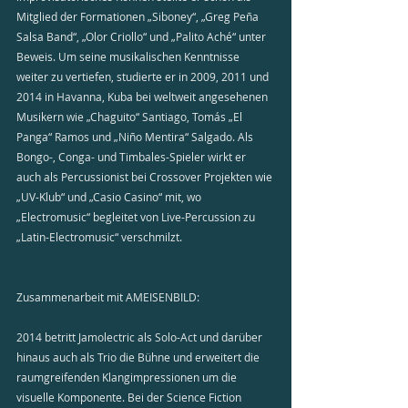
Mitglied der Formationen „Siboney“, „Greg Peña 
Salsa Band“, „Olor Criollo“ und „Palito Aché“ unter 
Beweis. Um seine musikalischen Kenntnisse 
weiter zu vertiefen, studierte er in 2009, 2011 und 
2014 in Havanna, Kuba bei weltweit angesehenen 
Musikern wie „Chaguito“ Santiago, Tomás „El 
Panga“ Ramos und „Niño Mentira“ Salgado. Als 
Bongo-, Conga- und Timbales-Spieler wirkt er 
auch als Percussionist bei Crossover Projekten wie 
„UV-Klub“ und „Casio Casino“ mit, wo 
„Electromusic“ begleitet von Live-Percussion zu 
„Latin-Electromusic“ verschmilzt.
Zusammenarbeit mit AMEISENBILD: 
2014 betritt Jamolectric als Solo-Act und darüber 
hinaus auch als Trio die Bühne und erweitert die 
raumgreifenden Klangimpressionen um die 
visuelle Komponente. Bei der Science Fiction 