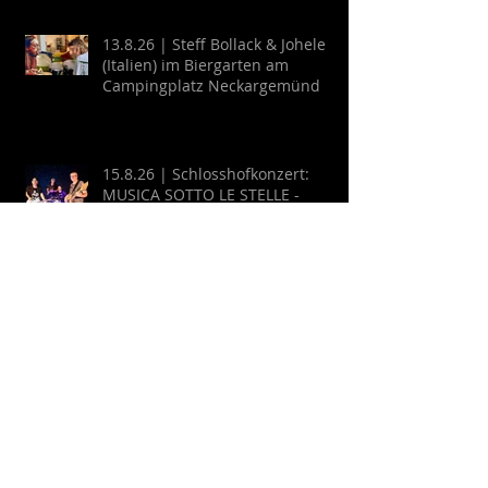
13.8.26 | Steff Bollack & Johele
(Italien) im Biergarten am
Campingplatz Neckargemünd
15.8.26 | Schlosshofkonzert:
MUSICA SOTTO LE STELLE -
Raffaele & Band
16.8.26 | Kulturfähre Frischling
auf Tour: Potzblitz - Familienfest
an der Neckarfrische in
Neckargemünd
20.8.26 | Cool Breeze auf der
Himmelswiese