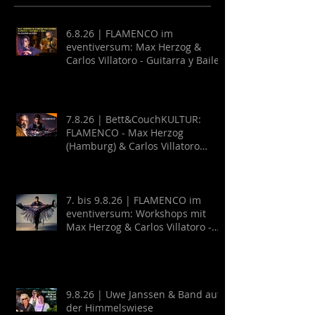
6.8.26 | FLAMENCO im
eventiversum: Max Herzog &
Carlos Villatoro - Guitarra y Baile
7.8.26 | Bett&CouchKULTUR:
FLAMENCO - Max Herzog
(Hamburg) & Carlos Villatoro
(Mexico)
7. bis 9.8.26 | FLAMENCO im
eventiversum: Workshops mit
Max Herzog & Carlos Villatoro -
Guitarra y Baile
9.8.26 | Uwe Janssen & Band auf
der Himmelswiese