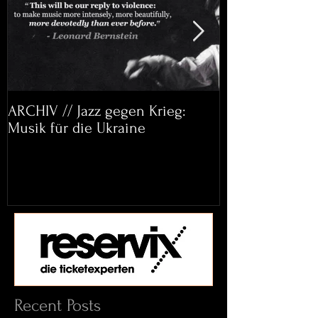
ARCHIV // Jazz gegen Krieg:
Archiv: Bett&
Musik für die Ukraine
Helena Paul & 
Recent Posts