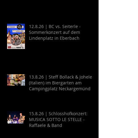
12.8.26 | BC vs. Seiterle -
Sommerkonzert auf dem
Lindenplatz in Eberbach
13.8.26 | Steff Bollack & Johele
(Italien) im Biergarten am
Campingplatz Neckargemünd
15.8.26 | Schlosshofkonzert:
MUSICA SOTTO LE STELLE -
Raffaele & Band