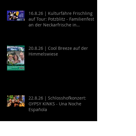
16.8.26 | Kulturfähre Frischling
auf Tour: Potzblitz - Familienfest
an der Neckarfrische in
Neckargemünd
20.8.26 | Cool Breeze auf der
Himmelswiese
22.8.26 | Schlosshofkonzert:
GYPSY KINKS - Una Noche
Española
Archive