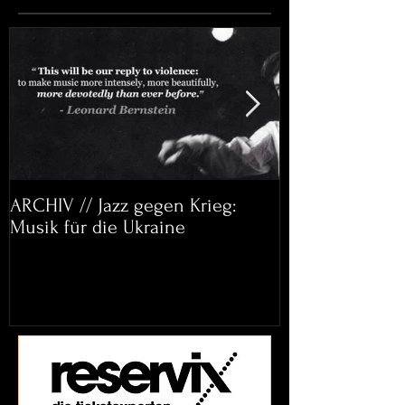
ARCHIV // Jazz gegen Krieg:
Archiv: Bett&
Musik für die Ukraine
Helena Paul & 