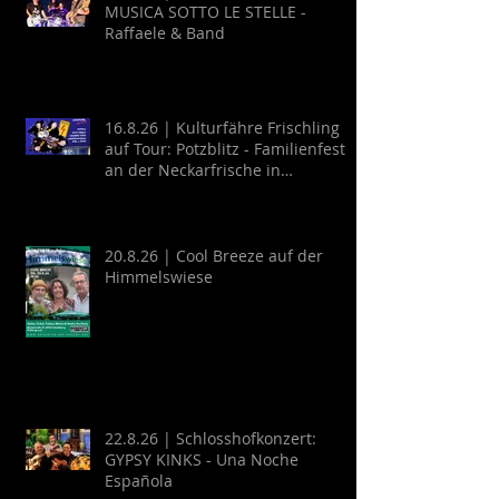
MUSICA SOTTO LE STELLE -
Raffaele & Band
16.8.26 | Kulturfähre Frischling
auf Tour: Potzblitz - Familienfest
an der Neckarfrische in
Neckargemünd
20.8.26 | Cool Breeze auf der
Himmelswiese
22.8.26 | Schlosshofkonzert:
GYPSY KINKS - Una Noche
Española