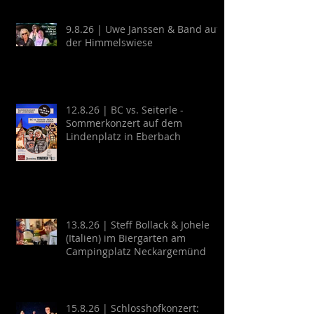
9.8.26 | Uwe Janssen & Band auf
der Himmelswiese
12.8.26 | BC vs. Seiterle -
Sommerkonzert auf dem
Lindenplatz in Eberbach
13.8.26 | Steff Bollack & Johele
(Italien) im Biergarten am
Campingplatz Neckargemünd
15.8.26 | Schlosshofkonzert: