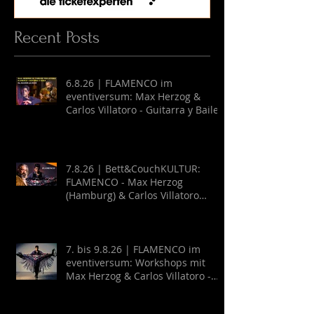
Recent Posts
6.8.26 | FLAMENCO im
eventiversum: Max Herzog &
Carlos Villatoro - Guitarra y Baile
7.8.26 | Bett&CouchKULTUR:
FLAMENCO - Max Herzog
(Hamburg) & Carlos Villatoro
(Mexico)
7. bis 9.8.26 | FLAMENCO im
eventiversum: Workshops mit
Max Herzog & Carlos Villatoro -
Guitarra y Baile