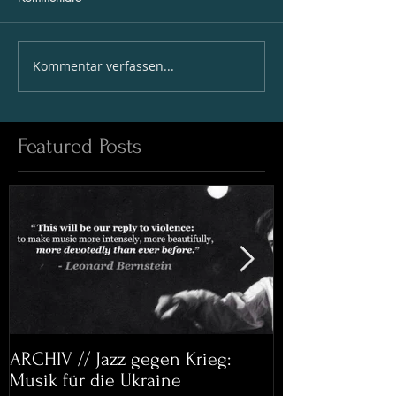
Kommentar verfassen...
Featured Posts
ARCHIV // Jazz gegen Krieg:
Archiv: Bett&
Musik für die Ukraine
Helena Paul & 