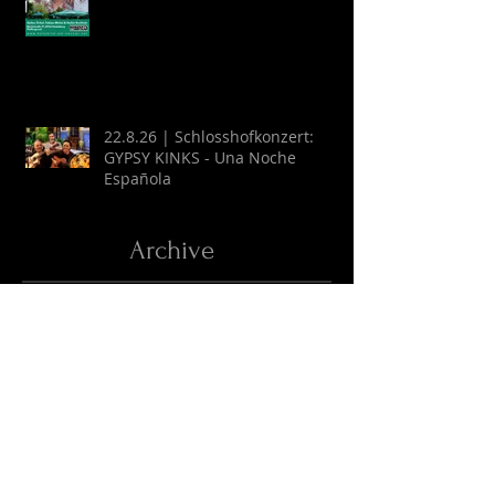
22.8.26 | Schlosshofkonzert:
GYPSY KINKS - Una Noche
Española
Archive
August 2026
(2)
2 Beiträge
Juli 2026
(9)
9 Beiträge
April 2026
(6)
6 Beiträge
März 2026
(13)
13 Beiträge
Februar 2026
(16)
16 Beiträge
Oktober 2025
(1)
1 Beitrag
September 2025
(2)
2 Beiträge
Juli 2025
(3)
3 Beiträge
Juni 2025
(27)
27 Beiträge