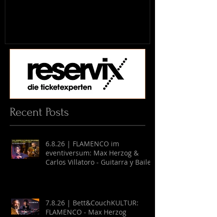
Recent Posts
6.8.26 | FLAMENCO im
eventiversum: Max Herzog &
Carlos Villatoro - Guitarra y Baile
7.8.26 | Bett&CouchKULTUR:
FLAMENCO - Max Herzog