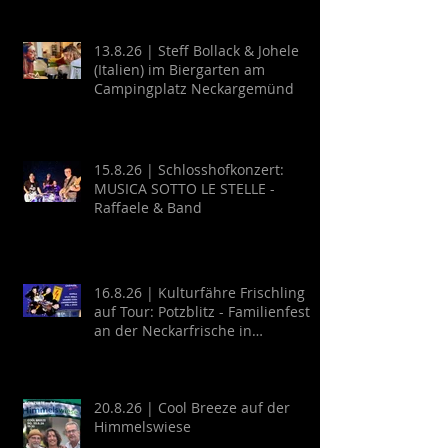
13.8.26 | Steff Bollack & Johele
(Italien) im Biergarten am
Campingplatz Neckargemünd
15.8.26 | Schlosshofkonzert:
MUSICA SOTTO LE STELLE -
Raffaele & Band
16.8.26 | Kulturfähre Frischling
auf Tour: Potzblitz - Familienfest
an der Neckarfrische in
Neckargemünd
20.8.26 | Cool Breeze auf der
Himmelswiese