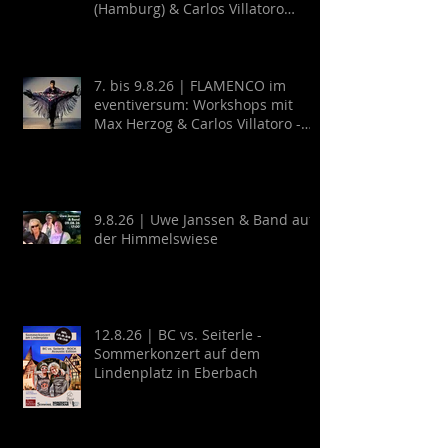
(Hamburg) & Carlos Villatoro
(Mexico)
7. bis 9.8.26 | FLAMENCO im
eventiversum: Workshops mit
Max Herzog & Carlos Villatoro -
Guitarra y Baile
9.8.26 | Uwe Janssen & Band auf
der Himmelswiese
12.8.26 | BC vs. Seiterle -
Sommerkonzert auf dem
Lindenplatz in Eberbach