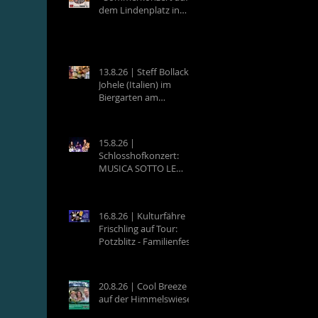
dem Lindenplatz in
Eberbach
13.8.26 | Steff Bollack &
Johele (Italien) im
Biergarten am
Campingplatz
Neckargemünd
15.8.26 |
Schlosshofkonzert:
MUSICA SOTTO LE
STELLE - Raffaele &
Band
16.8.26 | Kulturfähre
Frischling auf Tour:
Potzblitz - Familienfest
an der Neckarfrische in
Neckargemünd
20.8.26 | Cool Breeze
auf der Himmelswiese