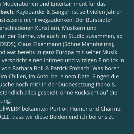
n Moderationen und Entertainment für das 
bach, 
Keyboarder & Sänger, ist seit vielen Jahren 
usikszene nicht wegzudenken. Der Bürstädter 
verschiedenen Künstlern, Musikern und 
uf der Bühne, wie auch im Studio zusammen, so 
x DSDS), Claus Eisenmann (Söhne Mannheims), 
 war bereits in ganz Europa mit seiner Musik 
verspricht einen intimen und witzigen Einblick in 
en von Barbara Boll & Patrick Embach. Was hören 
im Chillen, im Auto, bei einem Date. Singen die 
Dusche noch mit? In der Duobesetzung Piano & 
tändlich alles gespielt, ohne Rücksicht auf die 
rung.
 BollWERK bekannten Portion Humor und Charme. 
LLE, dass wir diese Beiden endlich bei uns zu 