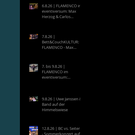
6.8.26 | FLAMENCO im
eventiversum: Max
Herzog & Carlos
Villatoro - Guitarra y
Baile
7.8.26 |
Bett&CouchKULTUR:
FLAMENCO - Max
Herzog (Hamburg) &
Carlos Villatoro
(Mexico)
7. bis 9.8.26 |
FLAMENCO im
eventiversum:
Workshops mit Max
Herzog & Carlos
Villatoro - Guitarra y
Baile
9.8.26 | Uwe Janssen &
Band auf der
Himmelswiese
12.8.26 | BC vs. Seiterle
- Sommerkonzert auf