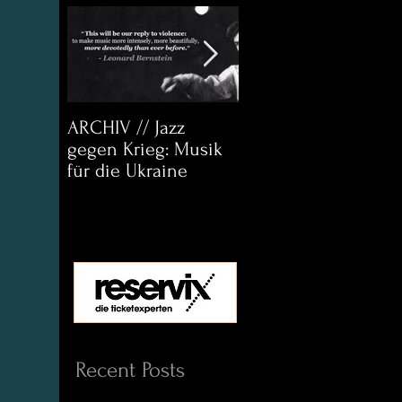
ARCHIV // Jazz
Archiv:
gegen Krieg: Musik
Bett&CouchKULTUR
für die Ukraine
Helena Paul & Jason
D. Wright
Recent Posts