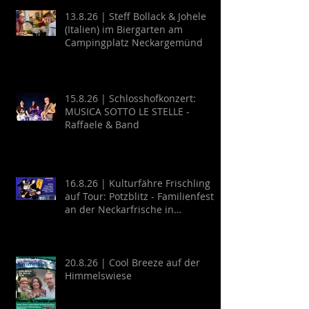
13.8.26 | Steff Bollack & Johele
(Italien) im Biergarten am
Campingplatz Neckargemünd
15.8.26 | Schlosshofkonzert:
MUSICA SOTTO LE STELLE -
Raffaele & Band
16.8.26 | Kulturfähre Frischling
auf Tour: Potzblitz - Familienfest
an der Neckarfrische in
Neckargemünd
20.8.26 | Cool Breeze auf der
Himmelswiese