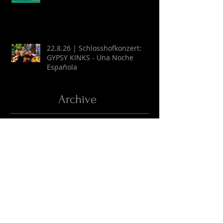
22.8.26 | Schlosshofkonzert:
GYPSY KINKS - Una Noche
Española
Archive
August 2026
(2)
2 Beiträge
Juli 2026
(9)
9 Beiträge
April 2026
(6)
6 Beiträge
März 2026
(13)
13 Beiträge
Februar 2026
(16)
16 Beiträge
Oktober 2025
(1)
1 Beitrag
September 2025
(2)
2 Beiträge
Juli 2025
(3)
3 Beiträge
Juni 2025
(27)
27 Beiträge
Mai 2025
(16)
16 Beiträge
April 2025
(6)
6 Beiträge