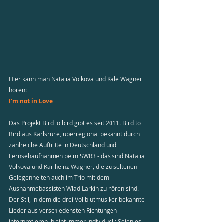
Hier kann man Natalia Volkova und Kale Wagner 
hören: 
I'm not in Love
Das Projekt Bird to bird gibt es seit 2011. Bird to 
Bird aus Karlsruhe, überregional bekannt durch 
zahlreiche Auftritte in Deutschland und 
Fernsehaufnahmen beim SWR3 - das sind Natalia 
Volkova und Karlheinz Wagner, die zu seltenen 
Gelegenheiten auch im Trio mit dem 
Ausnahmebassisten Wlad Larkin zu hören sind. 
Der Stil, in dem die drei Vollblutmusiker bekannte 
Lieder aus verschiedensten Richtungen 
interpretieren, bleibt immer individuell: Seien es 