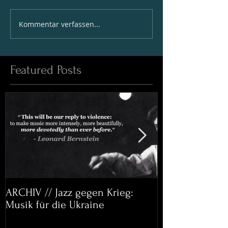
Kommentar verfassen...
Featured Posts
ARCHIV // Jazz gegen Krieg:
Archiv: Bett&
Musik für die Ukraine
Helena Paul & 