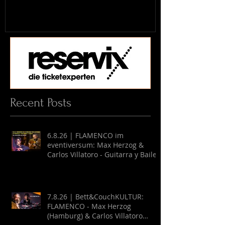
Recent Posts
6.8.26 | FLAMENCO im
eventiversum: Max Herzog &
Carlos Villatoro - Guitarra y Baile
7.8.26 | Bett&CouchKULTUR:
FLAMENCO - Max Herzog
(Hamburg) & Carlos Villatoro