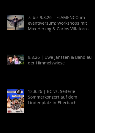
(Mexico)
7. bis 9.8.26 | FLAMENCO im
eventiversum: Workshops mit
Max Herzog & Carlos Villatoro -
Guitarra y Baile
9.8.26 | Uwe Janssen & Band auf
der Himmelswiese
12.8.26 | BC vs. Seiterle -
Sommerkonzert auf dem
Lindenplatz in Eberbach