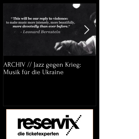
ARCHIV // Jazz gegen Krieg:
Archiv: Bett&
Musik für die Ukraine
Helena Paul & 