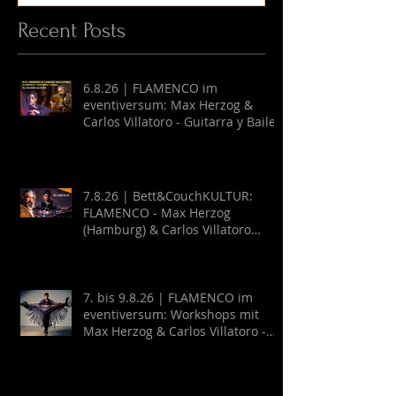
Recent Posts
6.8.26 | FLAMENCO im
eventiversum: Max Herzog &
Carlos Villatoro - Guitarra y Baile
7.8.26 | Bett&CouchKULTUR:
FLAMENCO - Max Herzog
(Hamburg) & Carlos Villatoro
(Mexico)
7. bis 9.8.26 | FLAMENCO im
eventiversum: Workshops mit
Max Herzog & Carlos Villatoro -
Guitarra y Baile