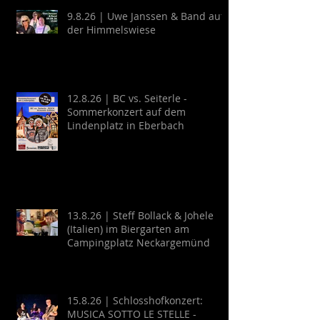
9.8.26 | Uwe Janssen & Band auf
der Himmelswiese
12.8.26 | BC vs. Seiterle -
Sommerkonzert auf dem
Lindenplatz in Eberbach
13.8.26 | Steff Bollack & Johele
(Italien) im Biergarten am
Campingplatz Neckargemünd
15.8.26 | Schlosshofkonzert:
MUSICA SOTTO LE STELLE -