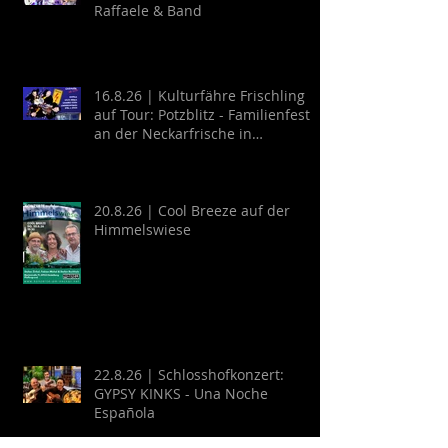
Raffaele & Band
16.8.26 | Kulturfähre Frischling
auf Tour: Potzblitz - Familienfest
an der Neckarfrische in
Neckargemünd
20.8.26 | Cool Breeze auf der
Himmelswiese
22.8.26 | Schlosshofkonzert:
GYPSY KINKS - Una Noche
Española