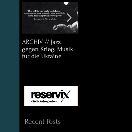
ARCHIV // Jazz
Archiv:
gegen Krieg: Musik
Bett&CouchKULTUR
für die Ukraine
Helena Paul & Jason
D. Wright
Recent Posts