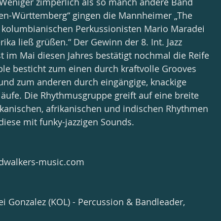
„Weniger zimperlich als so manch andere Band 
en-Württemberg“ gingen die Mannheimer „The 
kolumbianischen Perkussionisten Mario Maradei 
ka ließ grüßen.“ Der Gewinn der 8. Int. Jazz 
 im Mai diesen Jahres bestätigt nochmal die Reife 
e besticht zum einen durch kraftvolle Grooves 
 und zum anderen durch eingängige, knackige 
ufe. Die Rhythmusgruppe greift auf eine breite 
ikanischen, afrikanischen und indischen Rhythmen 
diese mit funky-jazzigen Sounds.
dwalkers-music.com
i Gonzalez (KOL) - Percussion & Bandleader, 