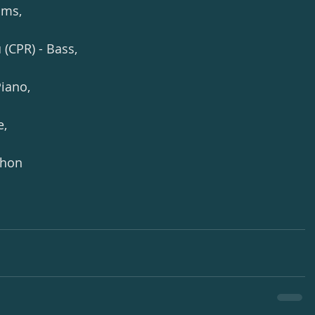
ums, 
CPR) - Bass, 
iano, 
, 
phon