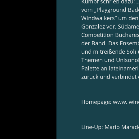
Kumpf schrieb dazu: 
vom „Playground Bad
Windwalkers“ um den 
Gonzalez vor. Südameri
Competition Bucharest
der Band. Das Ensembl
und mitreißende Soli
Themen und Unisonolä
Palette an lateinamer
zurück und verbindet 
Homepage: www. win
Line-Up: Mario Marade