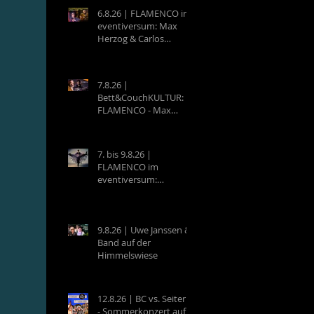
6.8.26 | FLAMENCO im
eventiversum: Max
Herzog & Carlos
Villatoro - Guitarra y
Baile
7.8.26 |
Bett&CouchKULTUR:
FLAMENCO - Max
Herzog (Hamburg) &
Carlos Villatoro
(Mexico)
7. bis 9.8.26 |
FLAMENCO im
eventiversum:
Workshops mit Max
Herzog & Carlos
Villatoro - Guitarra y
Baile
9.8.26 | Uwe Janssen &
Band auf der
Himmelswiese
12.8.26 | BC vs. Seiterle
- Sommerkonzert auf