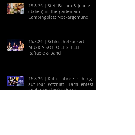
13.8.26 | Steff Bollack & Johele
(Italien) im Biergarten am
Campingplatz Neckargemünd
15.8.26 | Schlosshofkonzert:
MUSICA SOTTO LE STELLE -
Raffaele & Band
16.8.26 | Kulturfähre Frischling
auf Tour: Potzblitz - Familienfest
an der Neckarfrische in
Neckargemünd
20.8.26 | Cool Breeze auf der
Himmelswiese