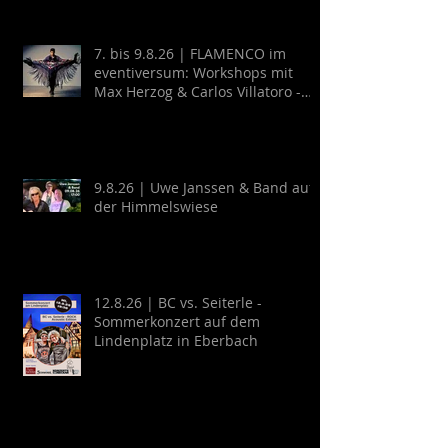
7. bis 9.8.26 | FLAMENCO im
eventiversum: Workshops mit
Max Herzog & Carlos Villatoro -
Guitarra y Baile
9.8.26 | Uwe Janssen & Band auf
der Himmelswiese
12.8.26 | BC vs. Seiterle -
Sommerkonzert auf dem
Lindenplatz in Eberbach