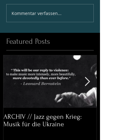
Kommentar verfassen...
Featured Posts
ARCHIV // Jazz gegen Krieg:
Archiv: Bett&
Musik für die Ukraine
Helena Paul & 