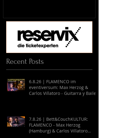
Recent Posts
6.8.26 | FLAMENCO im
eventiversum: Max Herzog &
Carlos Villatoro - Guitarra y Baile
7.8.26 | Bett&CouchKULTUR:
FLAMENCO - Max Herzog
(Hamburg) & Carlos Villatoro
(Mexico)