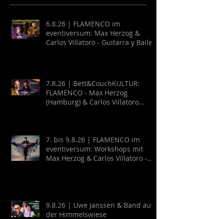
6.8.26 | FLAMENCO im
eventiversum: Max Herzog &
Carlos Villatoro - Guitarra y Baile
7.8.26 | Bett&CouchKULTUR:
FLAMENCO - Max Herzog
(Hamburg) & Carlos Villatoro
(Mexico)
7. bis 9.8.26 | FLAMENCO im
eventiversum: Workshops mit
Max Herzog & Carlos Villatoro -
Guitarra y Baile
9.8.26 | Uwe Janssen & Band auf
der Himmelswiese