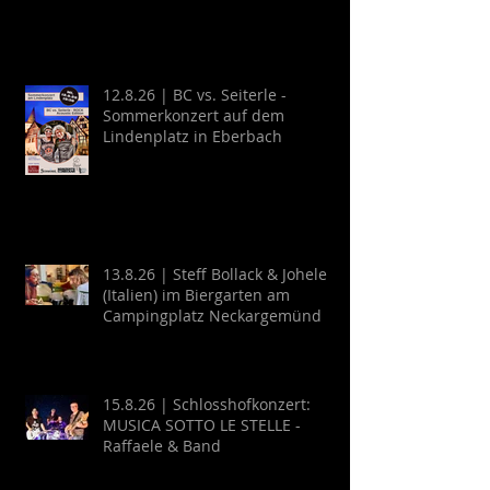
12.8.26 | BC vs. Seiterle -
Sommerkonzert auf dem
Lindenplatz in Eberbach
13.8.26 | Steff Bollack & Johele
(Italien) im Biergarten am
Campingplatz Neckargemünd
15.8.26 | Schlosshofkonzert:
MUSICA SOTTO LE STELLE -
Raffaele & Band