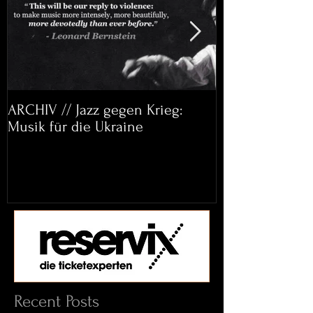
ARCHIV // Jazz gegen Krieg:
Archiv: Bett&
Musik für die Ukraine
Helena Paul & 
Recent Posts