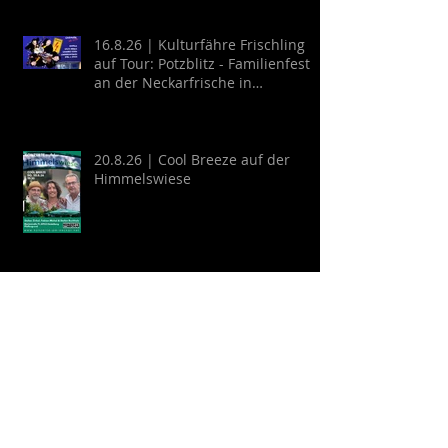
16.8.26 | Kulturfähre Frischling
auf Tour: Potzblitz - Familienfest
an der Neckarfrische in
Neckargemünd
20.8.26 | Cool Breeze auf der
Himmelswiese
22.8.26 | Schlosshofkonzert:
GYPSY KINKS - Una Noche
Española
Archive