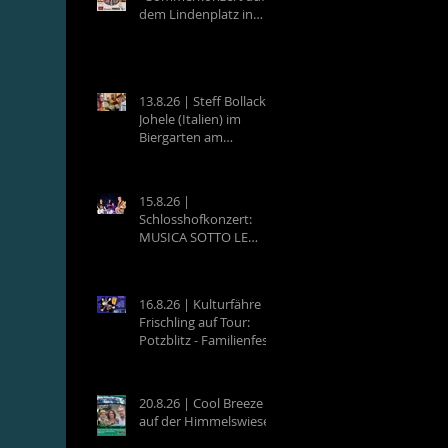
dem Lindenplatz in
Eberbach
13.8.26 | Steff Bollack &
Johele (Italien) im
Biergarten am
Campingplatz
Neckargemünd
15.8.26 |
Schlosshofkonzert:
MUSICA SOTTO LE
STELLE - Raffaele &
Band
16.8.26 | Kulturfähre
Frischling auf Tour:
Potzblitz - Familienfest
an der Neckarfrische in
Neckargemünd
20.8.26 | Cool Breeze
auf der Himmelswiese