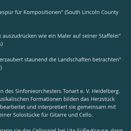
Gespür für Kompositionen" (South Lincoln County 
 auszudrücken wie ein Maler auf seiner Staffelei" 
s)
 verzaubert staunend die Landschaften betrachten" 
)
tin des Sinfonieorchesters Tonart e. V. Heidelberg. 
sikalischen Formationen bilden das Herzstück 
5 bearbeitet und interpretiert sie gemeinsam mit 
iner Solostücke für Gitarre und Cello.
egann sie das Cellospiel bei Uta Süße-Krause, dann 