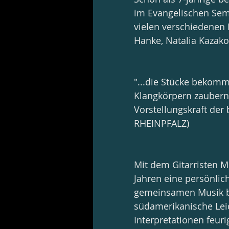
im Evangelischen Semi
vielen verschiedenen 
Hanke, Natalia Kazako
"...die Stücke bekomm
Klangkörpern zaubern 
Vorstellungskraft der 
RHEINPFALZ)
Mit dem Gitarristen M
Jahren eine persönlic
gemeinsamen Musik be
südamerikanische Leid
Interpretationen feuri