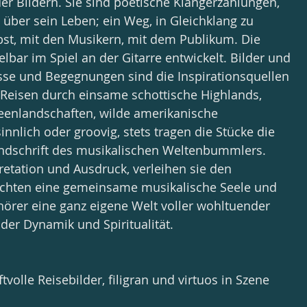
r Bildern. Sie sind poetische Klangerzählungen, 
 über sein Leben; ein Weg, in Gleichklang zu 
st, mit den Musikern, mit dem Publikum. Die 
bar im Spiel an der Gitarre entwickelt. Bilder und 
sse und Begegnungen sind die Inspirationsquellen 
 Reisen durch einsame schottische Highlands, 
eenlandschaften, wilde amerikanische 
nnlich oder groovig, stets tragen die Stücke die 
dschrift des musikalischen Weltenbummlers. 
retation und Ausdruck, verleihen sie den 
chten eine gemeinsame musikalische Seele und 
hörer eine ganz eigene Welt voller wohltuender 
ender Dynamik und Spiritualität.
tvolle Reisebilder, filigran und virtuos in Szene 