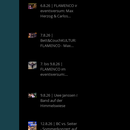
6.8.26 | FLAMENCO im
eventiversum: Max
Herzog & Carlos
Villatoro - Guitarra y
Baile
7.8.26 |
Bett&CouchKULTUR:
FLAMENCO - Max
Herzog (Hamburg) &
Carlos Villatoro
(Mexico)
7. bis 9.8.26 |
FLAMENCO im
eventiversum:
Workshops mit Max
Herzog & Carlos
Villatoro - Guitarra y
Baile
9.8.26 | Uwe Janssen &
Band auf der
Himmelswiese
12.8.26 | BC vs. Seiterle
- Sommerkonzert auf