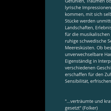
Gefühlen, Träumen ode
lyrische Impressionen
kommen, mit sich selb
Stücke werden unmittel
Landschaften, Erlebni
für die musikalischen
ruhige schwedische S
Meeresküsten. Ob besi
unverwechselbare Han
Eigenständig in Interp
verschiedenen Geschi
erschaffen für den Zu
Sensibilität, erfrisch
"...verträumte und kraf
gesetzt" (Folker)