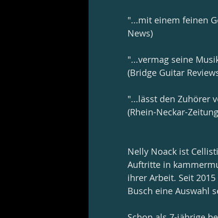
"...mit einem feinen 
News)
"...vermag seine Musik
(Bridge Guitar Review
"...lässt den Zuhörer
(Rhein-Neckar-Zeitung
Nelly Noack ist Cellis
Auftritte in kammermu
ihrer Arbeit. Seit 201
Busch eine Auswahl se
Schon als 7-jährige b