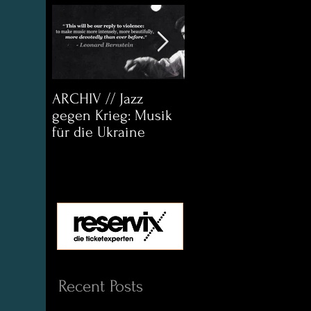
ARCHIV // Jazz
Archiv:
gegen Krieg: Musik
Bett&CouchKULTUR
für die Ukraine
Helena Paul & Jason
D. Wright
Recent Posts