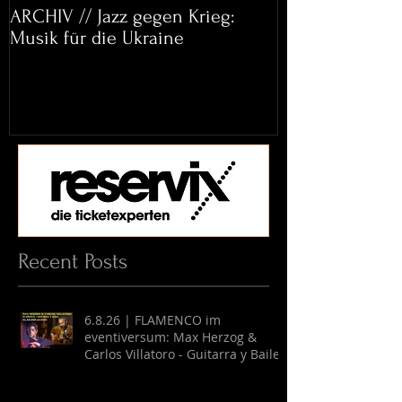
ARCHIV // Jazz gegen Krieg:
Archiv: Bett&
Musik für die Ukraine
Helena Paul & 
Recent Posts
6.8.26 | FLAMENCO im
eventiversum: Max Herzog &
Carlos Villatoro - Guitarra y Baile