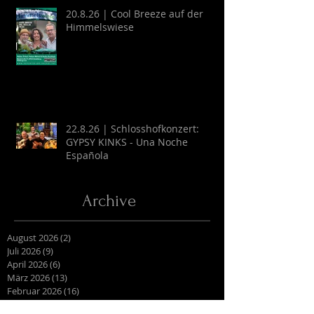
20.8.26 | Cool Breeze auf der
Himmelswiese
22.8.26 | Schlosshofkonzert:
GYPSY KINKS - Una Noche
Española
Archive
August 2026
(2)
2 Beiträge
Juli 2026
(9)
9 Beiträge
April 2026
(6)
6 Beiträge
März 2026
(13)
13 Beiträge
Februar 2026
(16)
16 Beiträge
Oktober 2025
(1)
1 Beitrag