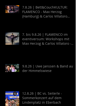
7.8.26 | Bett&CouchKULTUR:
FLAMENCO - Max Herzog
(Hamburg) & Carlos Villatoro
(Mexico)
7. bis 9.8.26 | FLAMENCO im
eventiversum: Workshops mit
Max Herzog & Carlos Villatoro -
Guitarra y Baile
9.8.26 | Uwe Janssen & Band auf
der Himmelswiese
12.8.26 | BC vs. Seiterle -
Sommerkonzert auf dem
Lindenplatz in Eberbach