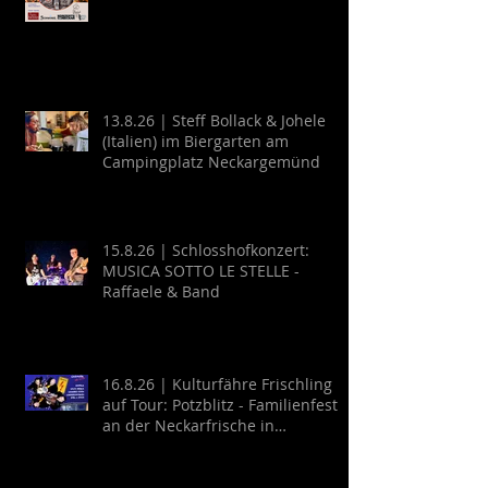
13.8.26 | Steff Bollack & Johele
(Italien) im Biergarten am
Campingplatz Neckargemünd
15.8.26 | Schlosshofkonzert:
MUSICA SOTTO LE STELLE -
Raffaele & Band
16.8.26 | Kulturfähre Frischling
auf Tour: Potzblitz - Familienfest
an der Neckarfrische in
Neckargemünd