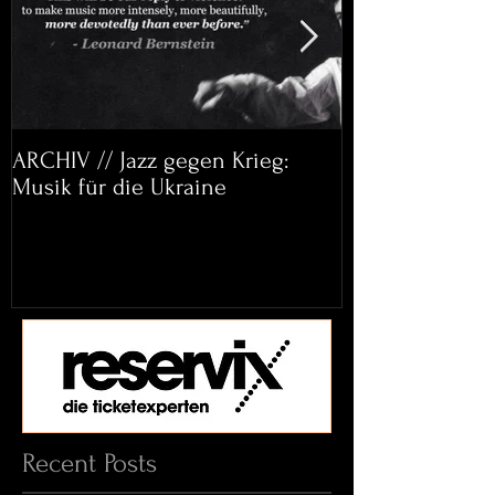
ARCHIV // Jazz gegen Krieg:
Archiv: Bett&
Musik für die Ukraine
Helena Paul & 
Recent Posts