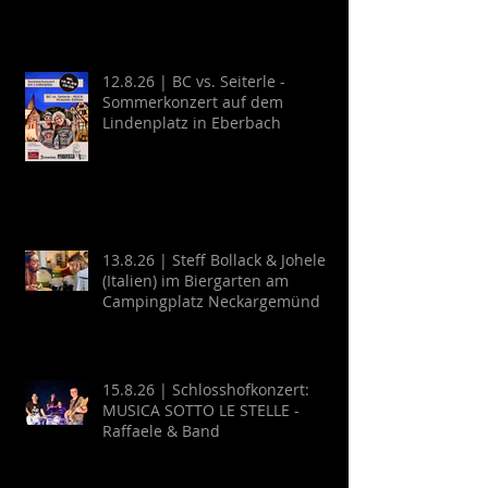
12.8.26 | BC vs. Seiterle -
Sommerkonzert auf dem
Lindenplatz in Eberbach
13.8.26 | Steff Bollack & Johele
(Italien) im Biergarten am
Campingplatz Neckargemünd
15.8.26 | Schlosshofkonzert:
MUSICA SOTTO LE STELLE -
Raffaele & Band