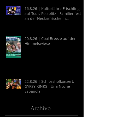
16.8.26 | Kulturfähre Frischling
auf Tour: Potzblitz - Familienfest
an der Neckarfrische in
Neckargemünd
20.8.26 | Cool Breeze auf der
Himmelswiese
22.8.26 | Schlosshofkonzert:
GYPSY KINKS - Una Noche
Española
Archive