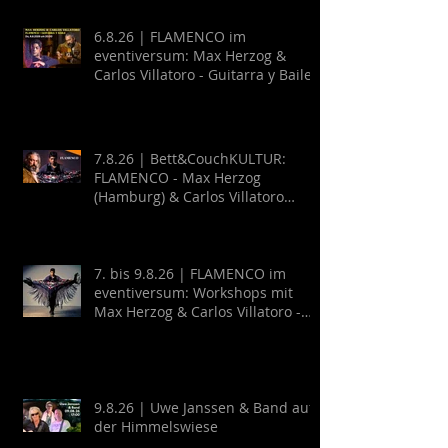
6.8.26 | FLAMENCO im
eventiversum: Max Herzog &
Carlos Villatoro - Guitarra y Baile
7.8.26 | Bett&CouchKULTUR:
FLAMENCO - Max Herzog
(Hamburg) & Carlos Villatoro
(Mexico)
7. bis 9.8.26 | FLAMENCO im
eventiversum: Workshops mit
Max Herzog & Carlos Villatoro -
Guitarra y Baile
9.8.26 | Uwe Janssen & Band auf
der Himmelswiese