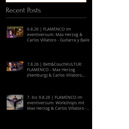
Recent Posts
6.8.26 | FLAMENCO im
eventiversum: Max Herzog &
Carlos Villatoro - Guitarra y Baile
7.8.26 | Bett&CouchKULTUR:
FLAMENCO - Max Herzog
(Hamburg) & Carlos Villatoro
(Mexico)
7. bis 9.8.26 | FLAMENCO im
eventiversum: Workshops mit
Max Herzog & Carlos Villatoro -
Guitarra y Baile