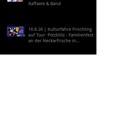
Raffaele & Band
16.8.26 | Kulturfähre Frischling
auf Tour: Potzblitz - Familienfest
an der Neckarfrische in
Neckargemünd
20.8.26 | Cool Breeze auf der
Himmelswiese
22.8.26 | Schlosshofkonzert:
GYPSY KINKS - Una Noche
Española