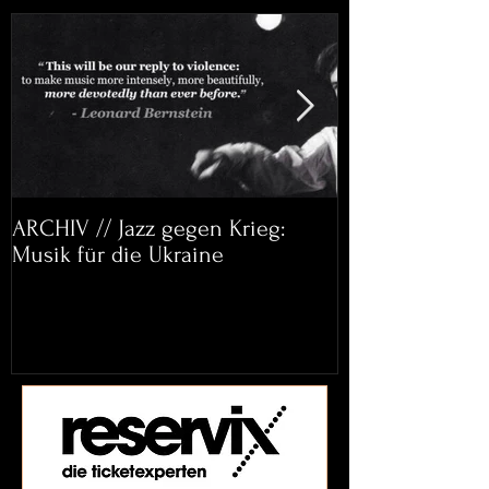
ARCHIV // Jazz gegen Krieg:
Archiv: Bett&
Musik für die Ukraine
Helena Paul & 