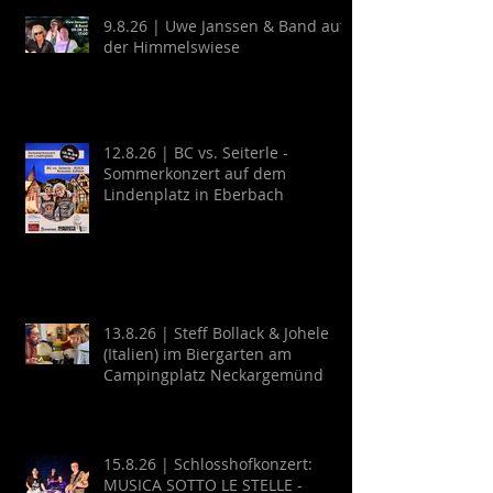
9.8.26 | Uwe Janssen & Band auf
der Himmelswiese
12.8.26 | BC vs. Seiterle -
Sommerkonzert auf dem
Lindenplatz in Eberbach
13.8.26 | Steff Bollack & Johele
(Italien) im Biergarten am
Campingplatz Neckargemünd
15.8.26 | Schlosshofkonzert:
MUSICA SOTTO LE STELLE -