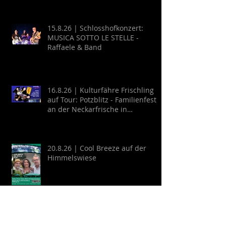
15.8.26 | Schlosshofkonzert:
MUSICA SOTTO LE STELLE -
Raffaele & Band
16.8.26 | Kulturfähre Frischling
auf Tour: Potzblitz - Familienfest
an der Neckarfrische in
Neckargemünd
20.8.26 | Cool Breeze auf der
Himmelswiese