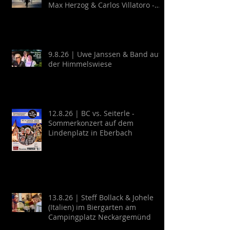
Max Herzog & Carlos Villatoro -
Guitarra y Baile
9.8.26 | Uwe Janssen & Band auf
der Himmelswiese
12.8.26 | BC vs. Seiterle -
Sommerkonzert auf dem
Lindenplatz in Eberbach
13.8.26 | Steff Bollack & Johele
(Italien) im Biergarten am
Campingplatz Neckargemünd