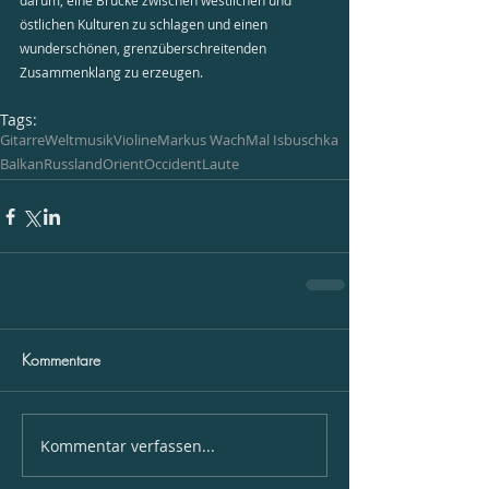
darum, eine Brücke zwischen westlichen und 
östlichen Kulturen zu schlagen und einen 
wunderschönen, grenzüberschreitenden 
Zusammenklang zu erzeugen.
Tags:
Gitarre
Weltmusik
Violine
Markus Wach
Mal Isbuschka
Balkan
Russland
Orient
Occident
Laute
Kommentare
Kommentar verfassen...