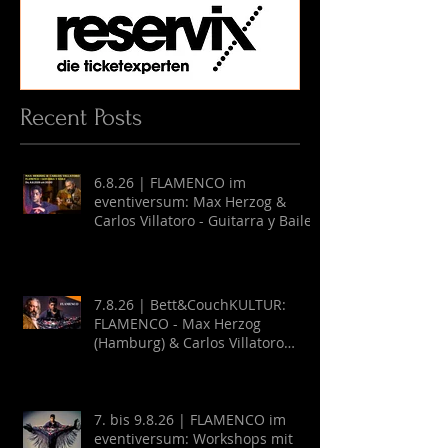
Recent Posts
6.8.26 | FLAMENCO im
eventiversum: Max Herzog &
Carlos Villatoro - Guitarra y Baile
7.8.26 | Bett&CouchKULTUR:
FLAMENCO - Max Herzog
(Hamburg) & Carlos Villatoro
(Mexico)
7. bis 9.8.26 | FLAMENCO im
eventiversum: Workshops mit