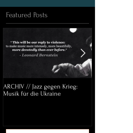
Featured Posts
ARCHIV // Jazz gegen Krieg:
Archiv: Bett&
Musik für die Ukraine
Helena Paul & 