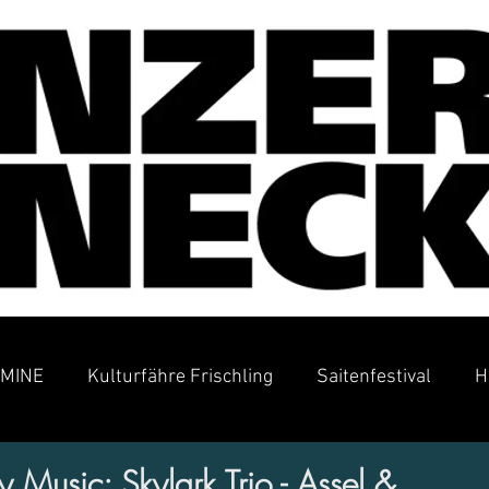
MINE
Kulturfähre Frischling
Saitenfestival
H
 Music: Skylark Trio - Assel &