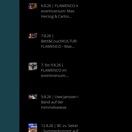
6.8.26 | FLAMENCO im
eventiversum: Max
Herzog & Carlos
Villatoro - Guitarra y
Baile
7.8.26 |
Bett&CouchKULTUR:
FLAMENCO - Max
Herzog (Hamburg) &
Carlos Villatoro
(Mexico)
7. bis 9.8.26 |
FLAMENCO im
eventiversum:
Workshops mit Max
Herzog & Carlos
Villatoro - Guitarra y
Baile
9.8.26 | Uwe Janssen &
Band auf der
Himmelswiese
12.8.26 | BC vs. Seiterle
- Sommerkonzert auf