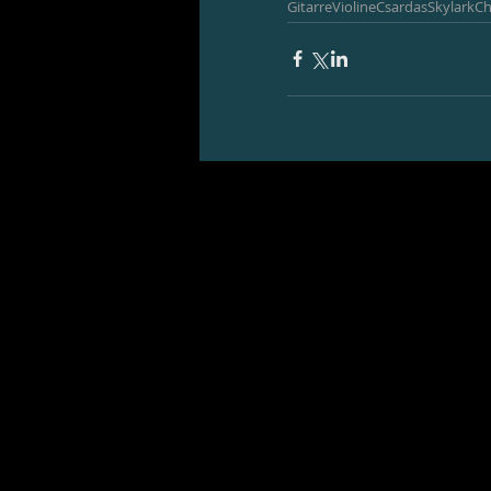
Gitarre
Violine
Csardas
Skylark
Ch