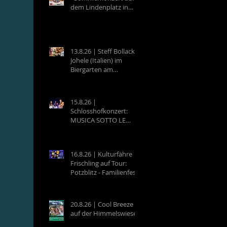
dem Lindenplatz in
Eberbach
13.8.26 | Steff Bollack &
Johele (Italien) im
Biergarten am
Campingplatz
Neckargemünd
15.8.26 |
Schlosshofkonzert:
MUSICA SOTTO LE
STELLE - Raffaele &
Band
16.8.26 | Kulturfähre
Frischling auf Tour:
Potzblitz - Familienfest
an der Neckarfrische in
Neckargemünd
20.8.26 | Cool Breeze
auf der Himmelswiese