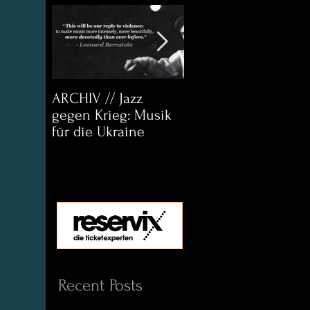
ARCHIV // Jazz
Archiv:
gegen Krieg: Musik
Bett&CouchKULTUR
für die Ukraine
Helena Paul & Jason
D. Wright
Recent Posts