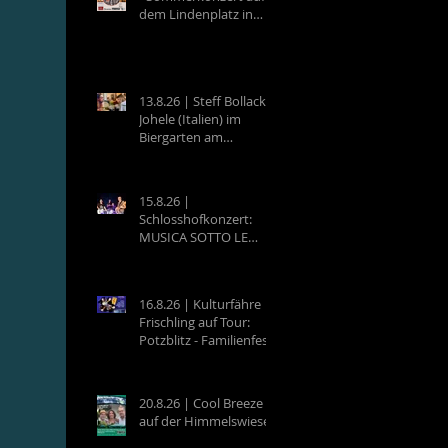
dem Lindenplatz in
Eberbach
13.8.26 | Steff Bollack &
Johele (Italien) im
Biergarten am
Campingplatz
Neckargemünd
15.8.26 |
Schlosshofkonzert:
MUSICA SOTTO LE
STELLE - Raffaele &
Band
16.8.26 | Kulturfähre
Frischling auf Tour:
Potzblitz - Familienfest
an der Neckarfrische in
Neckargemünd
20.8.26 | Cool Breeze
auf der Himmelswiese