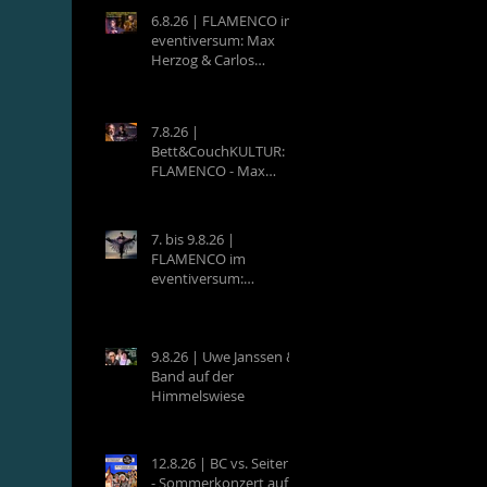
6.8.26 | FLAMENCO im
eventiversum: Max
Herzog & Carlos
Villatoro - Guitarra y
Baile
7.8.26 |
Bett&CouchKULTUR:
FLAMENCO - Max
Herzog (Hamburg) &
Carlos Villatoro
(Mexico)
7. bis 9.8.26 |
FLAMENCO im
eventiversum:
Workshops mit Max
Herzog & Carlos
Villatoro - Guitarra y
Baile
9.8.26 | Uwe Janssen &
Band auf der
Himmelswiese
12.8.26 | BC vs. Seiterle
- Sommerkonzert auf