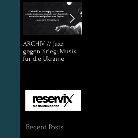
ARCHIV // Jazz
Archiv:
gegen Krieg: Musik
Bett&CouchKULTUR
für die Ukraine
Helena Paul & Jason
D. Wright
Recent Posts