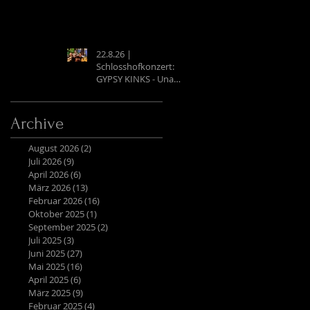
22.8.26 |
Schlosshofkonzert:
GYPSY KINKS - Una
Noche Española
Archive
August 2026
(2)
2 Beiträge
Juli 2026
(9)
9 Beiträge
April 2026
(6)
6 Beiträge
März 2026
(13)
13 Beiträge
Februar 2026
(16)
16 Beiträge
Oktober 2025
(1)
1 Beitrag
September 2025
(2)
2 Beiträge
Juli 2025
(3)
3 Beiträge
Juni 2025
(27)
27 Beiträge
Mai 2025
(16)
16 Beiträge
April 2025
(6)
6 Beiträge
März 2025
(9)
9 Beiträge
Februar 2025
(4)
4 Beiträge