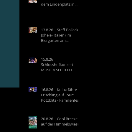
dem Lindenplatz in
Eberbach
13.8.26 | Steff Bollack &
Johele (Italien) im
Biergarten am
Campingplatz
Neckargemünd
15.8.26 |
Schlosshofkonzert:
MUSICA SOTTO LE
STELLE - Raffaele &
Band
16.8.26 | Kulturfähre
Frischling auf Tour:
Potzblitz - Familienfest
an der Neckarfrische in
Neckargemünd
20.8.26 | Cool Breeze
auf der Himmelswiese