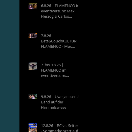
6.8.26 | FLAMENCO im
eventiversum: Max
Herzog & Carlos
Villatoro - Guitarra y
Baile
7.8.26 |
Bett&CouchKULTUR:
FLAMENCO - Max
Herzog (Hamburg) &
Carlos Villatoro
(Mexico)
7. bis 9.8.26 |
FLAMENCO im
eventiversum:
Workshops mit Max
Herzog & Carlos
Villatoro - Guitarra y
Baile
9.8.26 | Uwe Janssen &
Band auf der
Himmelswiese
12.8.26 | BC vs. Seiterle
- Sommerkonzert auf