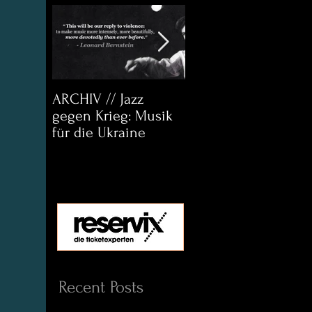
ARCHIV // Jazz
Archiv:
gegen Krieg: Musik
Bett&CouchKULTUR
für die Ukraine
Helena Paul & Jason
D. Wright
Recent Posts