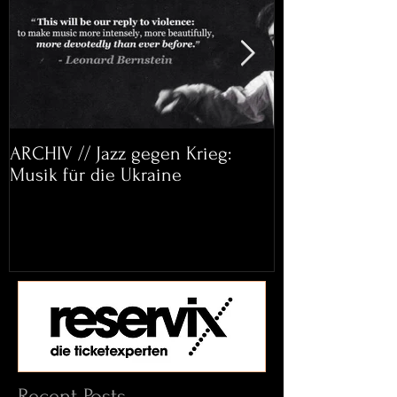
ARCHIV // Jazz gegen Krieg:
Archiv: Bett&
Musik für die Ukraine
Helena Paul & 
Recent Posts