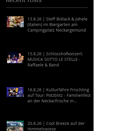
13.8.26 | Steff Bollack & Johele
(Italien) im Biergarten am
Campingplatz Neckargemünd
15.8.26 | Schlosshofkonzert:
MUSICA SOTTO LE STELLE -
Raffaele & Band
16.8.26 | Kulturfähre Frischling
auf Tour: Potzblitz - Familienfest
an der Neckarfrische in
Neckargemünd
20.8.26 | Cool Breeze auf der
Himmelswiese