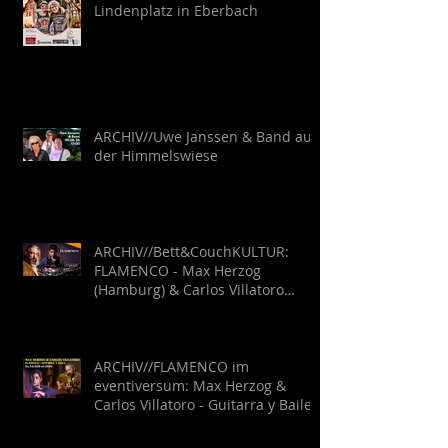
Lindenplatz in Eberbach
ARCHIV//Uwe Janssen & Band auf
der Himmelswiese
ARCHIV//Bett&CouchKULTUR:
FLAMENCO - Max Herzog
(Hamburg) & Carlos Villatoro
(Mexico)
ARCHIV//FLAMENCO im
eventiversum: Max Herzog &
Carlos Villatoro - Guitarra y Baile