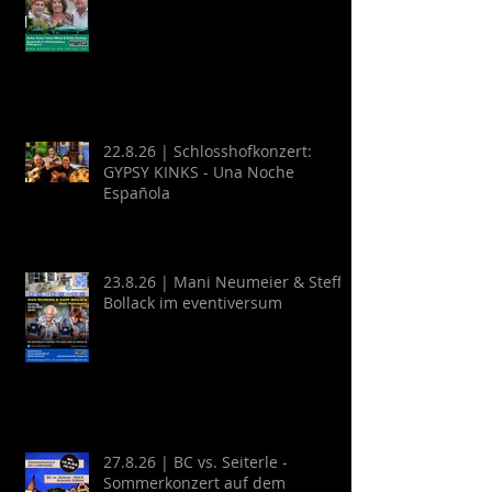
22.8.26 | Schlosshofkonzert:
GYPSY KINKS - Una Noche
Española
23.8.26 | Mani Neumeier & Steff
Bollack im eventiversum
27.8.26 | BC vs. Seiterle -
Sommerkonzert auf dem